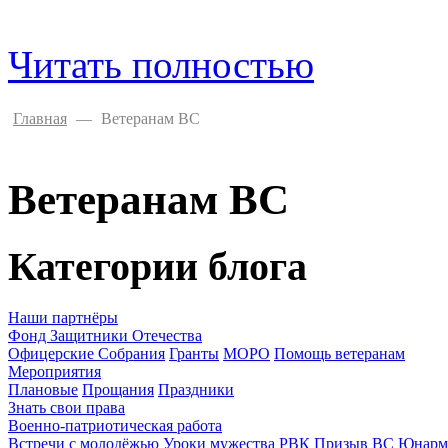
Читать полностью
Главная
—
Ветеранам ВС
Ветеранам ВС
Категории блога
Наши партнёры
Фонд Защитники Отечества
Офицерские Собрания
Гранты
МОРО
Помощь ветеранам
Мероприятия
Плановые
Прощания
Праздники
Знать свои права
Военно-патриотическая работа
Встречи с молодёжью
Уроки мужества
РВК Призыв ВС
Юнарм