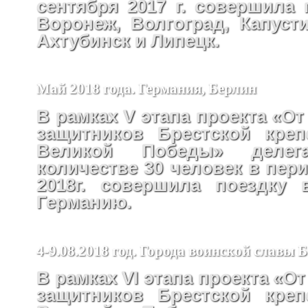
сентября 2017 г. совершила 
Воронеж, Волгоград, Капусти
Ахтубинск и Липецк.
Май 2018 года. Германия, Берлин
В рамках V этапа проекта «От
защитников Брестской креп
Великой Победы» деле
количестве 30 человек в пери
2018г. совершила поездку 
Германию.
4-9.08.2018 год. Города воинской славы 
В рамках VI этапа проекта «От
защитников Брестской креп