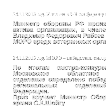
24.11.2016 год. Участие в 3-й конфере
Министр обороны РФ произ
актива организации, в числ
Владимир Федорович Рабеев –
МОРО среди ветеранских орг
24.11.2016 год. МОРО – победитель смот
По итогам смотра-конкур
Московское областное
отделение определено побе
региональных отделен
Федерации.
Приз вручает Министр Обо
армии С.К.Шойгу