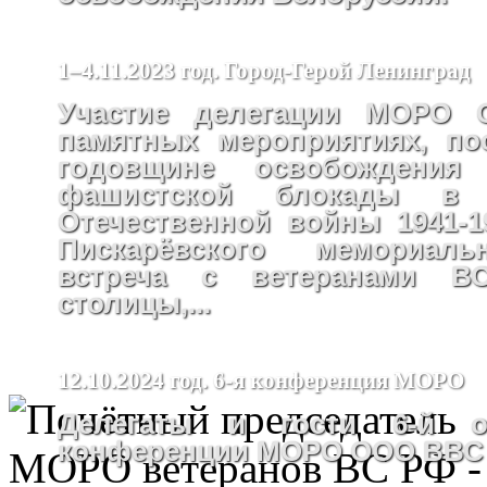
1–4.11.2023 год. Город-Герой Ленинград
Участие делегации МОРО
памятных мероприятиях, по
годовщине освобождения
фашистской блокады в
Отечественной войны 1941-19
Пискарёвского мемориаль
встреча с ветеранами В
столицы,...
12.10.2024 год. 6-я конференция МОРО
Делегаты и гости 6-й от
конференции МОРО ООО ВВС