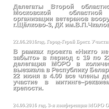
Делегаты Второй областн
Московской областной
организации ветеранов воор
г.Щёлково-3, ДК им.В.П.Чкало
22.06.2016год. Город-Герой Брест. Участ
В рамках проекта «Никто не
забыто» в период с 19 по 2
делегация МОРО в количес
выезжала в Республику Белар
22 июня в 4.00 все члены д
участие в митинге–реквие
крепости.
24.09.2016 год. 3-я конференция МОРО