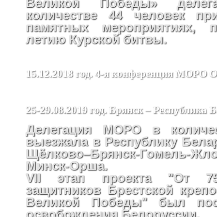
Великой Победы» деле
количестве 44 человек пр
памятных мероприятиях, п
летию Курской битвы.
15.12.2018 год. 4-я конференция МОРО
25-29.08.2019 год. Брянск – Республика 
Делегация МОРО в количес
выезжала в Республику Бела
Щёлково–Брянск-Гомель-Жло
Минск-Орша.
VII этап проекта "От 75
защитников Брестской крепо
Великой Победы" был пос
освобождения Белоруссии.