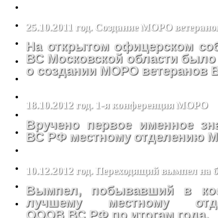
25.10.2011 год. Создание МОРО ветеран
На открытом офицерском со
ВС Московской области было
о создании МОРО ветеранов 
18.10.2012 год. 1-я конференция МОРО
Вручено первое именное з
ВС РФ местному отделению 
10.12.2012 год. Переходящий вымпел на
Вымпел, побывавший в кос
лучшему местному от
ОООВ ВС РФ по итогам года.