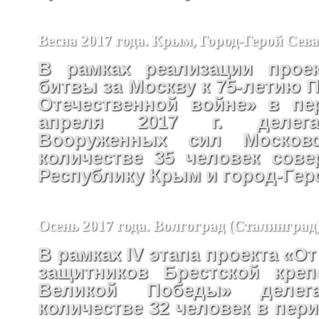
Весна 2017 года. Крым, Город-Герой Сев
В рамках реализации проек
битвы за Москву к 75-летию 
Отечественной войне» в пе
апреля 2017 г. делега
Вооруженных сил Москов
количестве 35 человек сов
Республику Крым и город-Гер
Осень 2017 года. Волгоград (Сталинград
В рамках IV этапа проекта «От
защитников Брестской креп
Великой Победы» деле
количестве 32 человек в перио