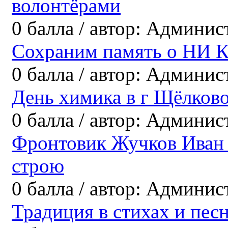
волонтёрами
0
балла
/
автор:
Админис
Сохраним память о НИ К
0
балла
/
автор:
Админис
День химика в г Щёлков
0
балла
/
автор:
Админис
Фронтовик Жучков Иван 
строю
0
балла
/
автор:
Админис
Традиция в стихах и пес