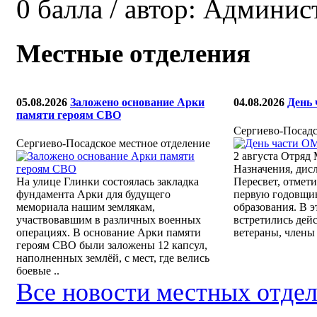
0
балла
/
автор:
Админис
Местные отделения
05.08.2026
Заложено основание Арки
04.08.2026
День
памяти героям СВО
Сергиево-Посадс
Сергиево-Посадское местное отделение
2 августа Отряд
Назначения, дис
На улице Глинки состоялась закладка
Пересвет, отмети
фундамента Арки для будущего
первую годовщин
мемориала нашим землякам,
образования. В э
участвовавшим в различных военных
встретились дей
операциях. В основание Арки памяти
ветераны, члены 
героям СВО были заложены 12 капсул,
наполненных землёй, с мест, где велись
боевые ..
Все новости местных отде