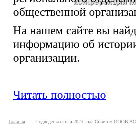
конференции 
общественной организа
На нашем сайте вы найд
информацию об истории,
организации.
Читать полностью
Главная
—
Подведены итоги 2025 года Советом ОООВ В