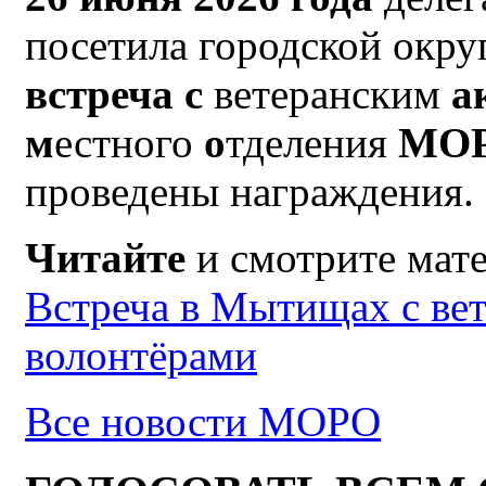
посетила городской окр
встреча с
ветеранским
а
м
естного
о
тделения
МО
проведены награждения.
Читайте
и смотрите мат
Встреча в Мытищах с ве
волонтёрами
Все новости МОРО