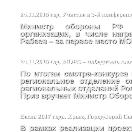
24.11.2016 год. Участие в 3-й конфер
Министр обороны РФ п
организации, в числе наг
Рабеев – за первое место М
24.11.2016 год. МОРО – победитель смо
По итогам смотра-конкурса 
региональное отделение о
региональных отделений Ро
Приз вручает Министр Обор
Весна 2017 года. Крым, Город-Герой Се
В рамках реализации проект