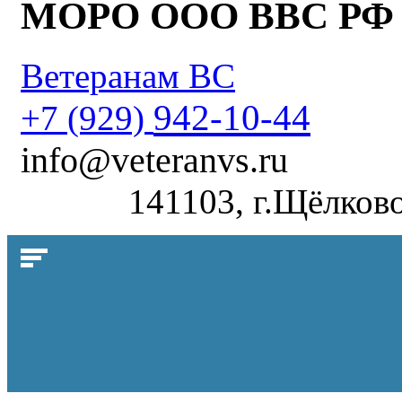
МОРО ООО ВВС РФ
Ветеранам ВС
942-10-44
+7 (929)
info@veteranvs.ru
141103, г.Щёлково