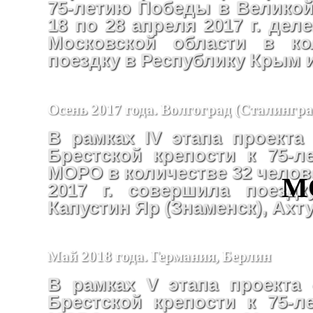
75-летию Победы в Великой
18 по 28 апреля 2017 г. де
Московской области в ко
поездку в Республику Крым 
Осень 2017 года. Волгоград (Сталингр
В рамках IV этапа проекта
Брестской крепости к 75-
МОРО в количестве 32 челове
М
2017 г. совершила поездк
Капустин Яр (Знаменск), Ахт
Май 2018 года. Германия, Берлин
В рамках V этапа проекта 
Брестской крепости к 75-