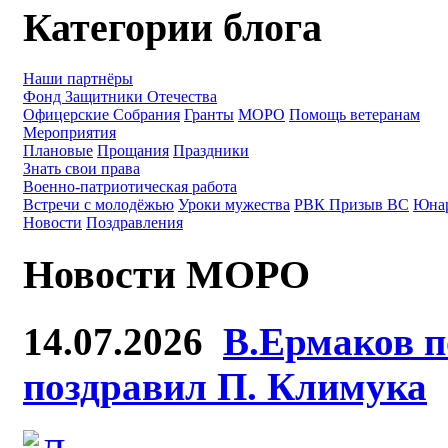
Категории блога
Наши партнёры
Фонд Защитники Отечества
Офицерские Собрания
Гранты
МОРО
Помощь ветеранам
Мероприятия
Плановые
Прощания
Праздники
Знать свои права
Военно-патриотическая работа
Встречи с молодёжью
Уроки мужества
РВК Призыв ВС
Юна
Новости
Поздравления
Новости МОРО
14.07.2026
В.Ермаков п
поздравил П. Климука