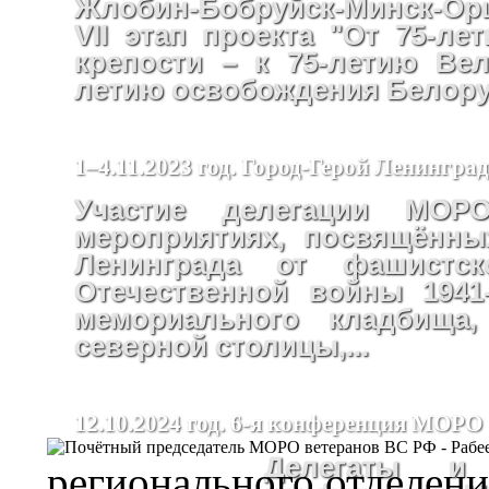
Жлобин-Бобруйск-Минск-Ор
VII этап проекта "От 75-ле
крепости – к 75-летию Ве
летию освобождения Белору
1–4.11.2023 год. Город-Герой Ленинград
Участие делегации М
мероприятиях, посвящённы
Ленинграда от фашистс
Отечественной войны 1941-
мемориального кладбища
северной столицы,...
12.10.2024 год. 6-я конференция МОРО
Делегаты и 
регионального отделен