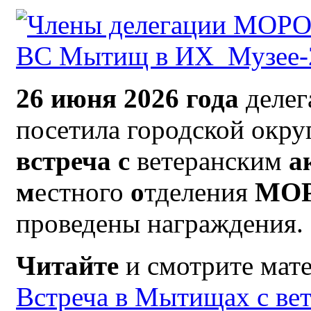
26 июня 2026 года
деле
посетила городской окр
встреча с
ветеранским
а
м
естного
о
тделения
МО
проведены награждения.
Читайте
и смотрите мат
Встреча в Мытищах с ве