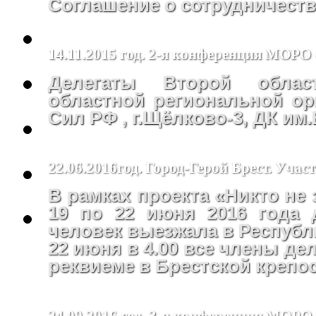
Соглашение о сотрудничеств
14.11.2015 год. 2-я конференция МОР
Делегаты Второй облас
областной региональной ор
Сил РФ , г.Щёлково-3, ДК им
22.06.2016год. Город-Герой Брест. Уча
В рамках проекта «Никто не 
19 по 22 июня 2016 года 
человек выезжала в Республ
22 июня в 4.00 все члены де
реквиеме в Брестской крепос
24.09.2016 год. 3-я конференция МО