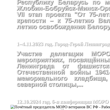
Республику Беларусь по м
Жлобин-Бобруйск-Минск-Ор
VII этап проекта "От 75-ле
крепости – к 75-летию Ве
летию освобождения Белору
1–4.11.2023 год. Город-Герой Ленинград
Участие делегации М
мероприятиях, посвящённы
Ленинграда от фашистс
Отечественной войны 1941-
мемориального кладбища
северной столицы,...
12.10.2024 год. 6-я конференция МОРО