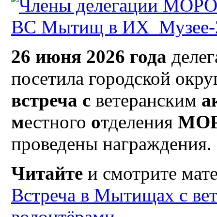
26 июня 2026 года
деле
посетила городской окр
встреча с
ветеранским
а
м
естного
о
тделения
МО
проведены награждения.
Читайте
и смотрите мат
Встреча в Мытищах с ве
волонтёрами