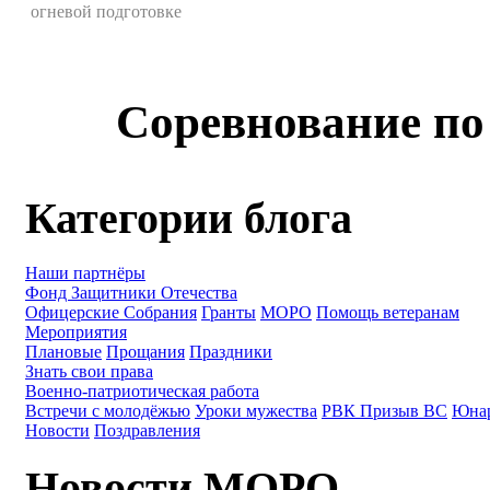
огневой подготовке
Соревнование по
Категории блога
Наши партнёры
Фонд Защитники Отечества
Офицерские Собрания
Гранты
МОРО
Помощь ветеранам
Мероприятия
Плановые
Прощания
Праздники
Знать свои права
Военно-патриотическая работа
Встречи с молодёжью
Уроки мужества
РВК Призыв ВС
Юна
Новости
Поздравления
Новости МОРО