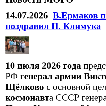
14.07.2026
В.Ермаков п
поздравил П. Климука
10 июля 2026 года
предс
РФ
генерал армии Викто
Щёлково
с основной це
космонавт
а СССР генер