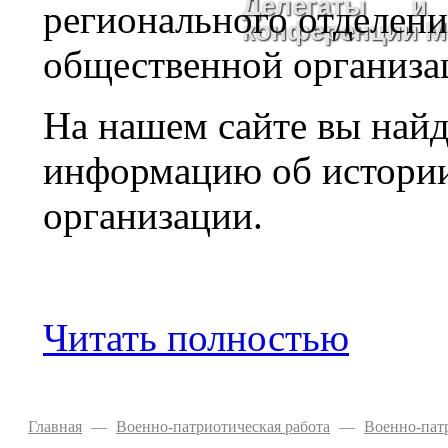
Делегаты и 
регионального отделен
конференции 
общественной организа
На нашем сайте вы найд
информацию об истории,
организации.
Читать полностью
Главная
—
Военно-патриотическая работа
—
Военно-пат