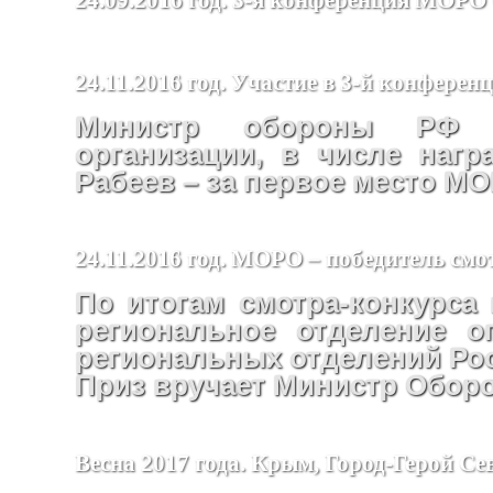
24.11.2016 год. Участие в 3-й конфер
Министр обороны РФ п
организации, в числе наг
Рабеев – за первое место М
24.11.2016 год. МОРО – победитель смо
По итогам смотра-конкурса 
региональное отделение о
региональных отделений Ро
Приз вручает Министр Обор
Весна 2017 года. Крым, Город-Герой Се