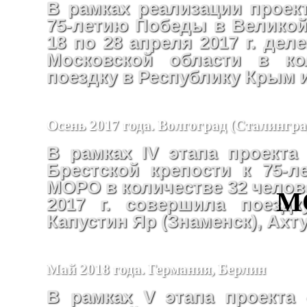
В рамках реализации проект
75-летию Победы в Великой
18 по 28 апреля 2017 г. де
Московской области в ко
поездку в Республику Крым 
Осень 2017 года. Волгоград (Сталингр
В рамках IV этапа проекта
Брестской крепости к 75-
МОРО в количестве 32 челове
М
2017 г. совершила поездк
Капустин Яр (Знаменск), Ахт
Май 2018 года. Германия, Берлин
В рамках V этапа проекта 