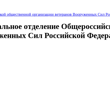
альное отделение Общероссий
уженных Сил Российской Федер