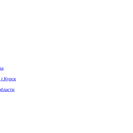
ва
 г.Курск
области