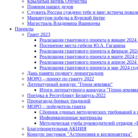
Крылатый витязь Отечества
Помним наших дедов
Служить России суждено тебе и мне: встреча покол
Маршрутом победы в Курской битве
Магистраль Владимира Вшивцева
Проекты
Грант 2023
Реализация грантового проекта в январе 2024 
Посещение места гибели Ю.А. Гагарина
Реализация грантового проекта в феврале 202
Реализация грантового проекта в марте 2024 
Реализация грантового проекта в апреле 2024 
Реализация грантового проекта в мае 2024 год
Дань памяти подвигу ленинградцев
МОРО – проект по гранту 2022
Литературный конкурс "Герои-земляки"
Итоги литературного конкурса "Герои-земляк
Поездка в Республику Беларусь-2022
Пропаганда боевых традиций
МОРО – победитель гранта
Сборник единых методических требований к
Информационные материалы
Методическая учеба руководителей отрядов
Благотворительная АКЦИЯ
Конкурс рисунков "Астрономия и космонавтика"