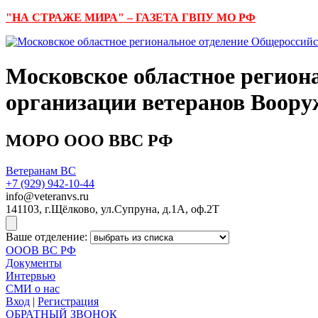
"НА СТРАЖЕ МИРА" – ГАЗЕТА ГВПУ МО РФ
Московское областное регион
организации ветеранов Воор
МОРО ООО ВВС РФ
Ветеранам ВС
+7 (929)
942-10-44
info@veteranvs.ru
141103, г.Щёлково, ул.Супруна, д.1А, оф.2Т
Ваше отделение:
ОООВ ВС РФ
Документы
Интервью
СМИ о нас
Вход
|
Регистрация
ОБРАТНЫЙ ЗВОНОК