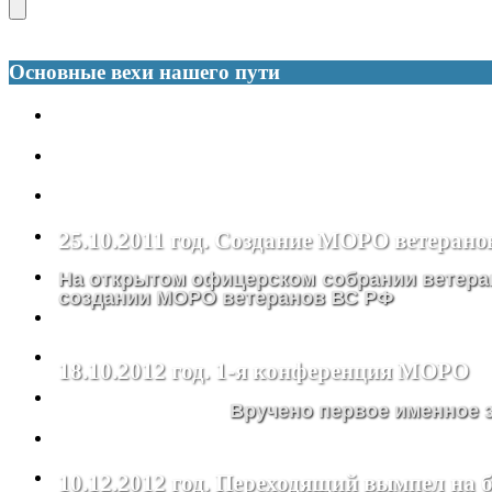
Основные вехи нашего пути
25.10.2011 год. Создание МОРО ветеран
На открытом офицерском собрании ветера
создании МОРО ветеранов ВС РФ
18.10.2012 год. 1-я конференция МОРО
Вручено первое именное
10.12.2012 год. Переходящий вымпел на