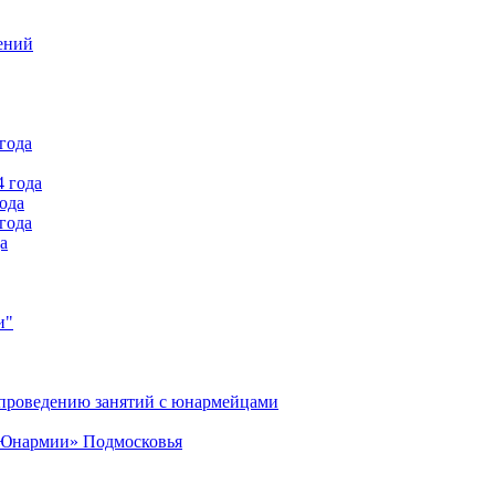
ений
года
4 года
года
года
а
и"
 проведению занятий с юнармейцами
 «Юнармии» Подмосковья