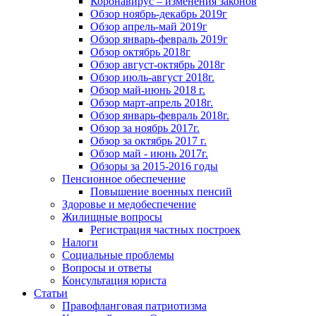
Коронавирус – изменения законов
Обзор ноябрь-декабрь 2019г
Обзор апрель-май 2019г
Обзор январь-февраль 2019г
Обзор октябрь 2018г
Обзор август-октябрь 2018г
Обзор июль-август 2018г.
Обзор май-июнь 2018 г.
Обзор март-апрель 2018г.
Обзор январь-февраль 2018г.
Обзор за ноябрь 2017г.
Обзор за октябрь 2017 г.
Обзор май - июнь 2017г.
Обзоры за 2015-2016 годы
Пенсионное обеспечение
Повышение военных пенсий
Здоровье и медобеспечение
Жилищные вопросы
Регистрация частных построек
Налоги
Социальные проблемы
Вопросы и ответы
Консультация юриста
Статьи
Правофланговая патриотизма