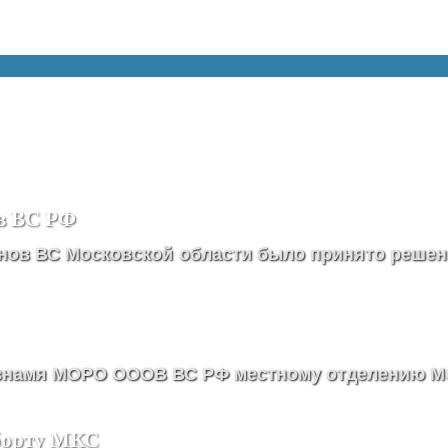
ов ВС РФ
нов ВС Московской области было принято решен
 знамя МОРО ОООВ ВС РФ местному отделению 
 борту МКС