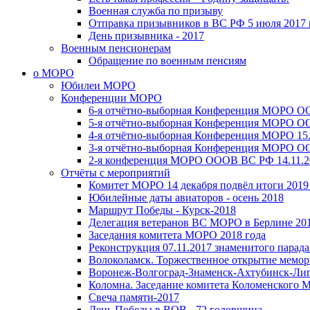
Военная служба по призыву
Отправка призывников в ВС РФ 5 июля 2017 
День призывника - 2017
Военным пенсионерам
Обращение по военным пенсиям
о МОРО
Юбилеи МОРО
Конференции МОРО
6-я отчётно-выборная Конференция МОРО ОО
5-я отчётно-выборная Конференция МОРО ОО
4-я отчётно-выборная Конференция МОРО 15.
3-я отчётно-выборная Конференция МОРО ОО
2-я конференция МОРО ОООВ ВС РФ 14.11.20
Отчёты с мероприятий
Комитет МОРО 14 декабря подвёл итоги 2019 
Юбилейные даты авиаторов - осень 2018
Маршрут Победы - Курск-2018
Делегация ветеранов ВС МОРО в Берлине 201
Заседания комитета МОРО 2018 года
Реконструкция 07.11.2017 знаменитого парада
Волоколамск. Торжественное открытие мемо
Воронеж-Волгоград-Знаменск-Ахтубинск-Ли
Коломна. Заседание комитета Коломенского 
Свеча памяти-2017
День Победы в ВОВ - 72 годовщина