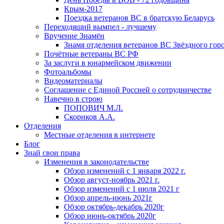
Крым-2017
Поездка ветеранов ВС в братскую Беларусь
Переходящий вымпел - лучшему
Вручение Знамён
Знамя отделения ветеранов ВС Звёздного гор
Почётные ветераны ВС РФ
За заслуги в юнармейском движении
Фотоальбомы
Видеоматериалы
Соглашение с Единой Россией о сотрудничестве
Навечно в строю
ПОПОВИЧ М.Л.
Скориков А.А.
Отделения
Местные отделения в интернете
Блог
Знай свои права
Изменения в законодательстве
Обзор изменений с 1 января 2022 г.
Обзор август-ноябрь 2021 г.
Обзор изменений с 1 июля 2021 г
Обзор апрель-июнь 2021г
Обзор октябрь-декабрь 2020г
Обзор июнь-октябрь 2020г