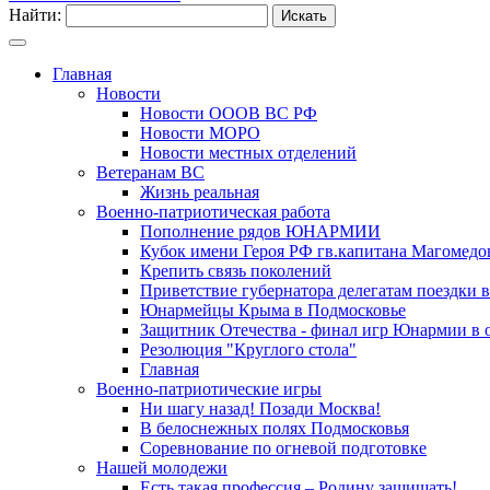
Найти:
Главная
Новости
Новости ОООВ ВС РФ
Новости МОРО
Новости местных отделений
Ветеранам ВС
Жизнь реальная
Военно-патриотическая работа
Пополнение рядов ЮНАРМИИ
Кубок имени Героя РФ гв.капитана Магомедо
Крепить связь поколений
Приветствие губернатора делегатам поездки в
Юнармейцы Крыма в Подмосковье
Защитник Отечества - финал игр Юнармии в 
Резолюция "Круглого стола"
Главная
Военно-патриотические игры
Ни шагу назад! Позади Москва!
В белоснежных полях Подмосковья
Соревнование по огневой подготовке
Нашей молодежи
Есть такая профессия – Родину защищать!