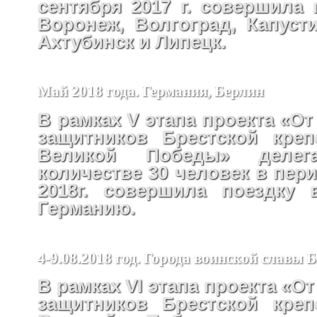
сентября 2017 г. совершила 
Воронеж, Волгоград, Капусти
Ахтубинск и Липецк.
Май 2018 года. Германия, Берлин
В рамках V этапа проекта «От
защитников Брестской креп
Великой Победы» деле
количестве 30 человек в пери
2018г. совершила поездку 
Германию.
4-9.08.2018 год. Города воинской славы 
В рамках VI этапа проекта «От
защитников Брестской креп