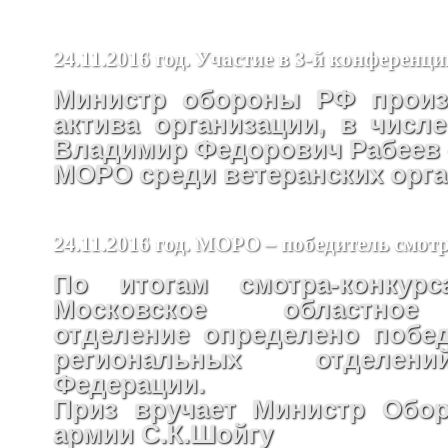
24.11.2016 год. Участие в 3-й конфере
Министр обороны РФ произ
актива организации, в числ
Владимир Федорович Рабеев –
МОРО среди ветеранских орг
24.11.2016 год. МОРО – победитель смот
По итогам смотра-конкур
Московское областное
отделение определено побе
региональных отделен
Федерации.
Приз вручает Министр Обо
армии С.К.Шойгу