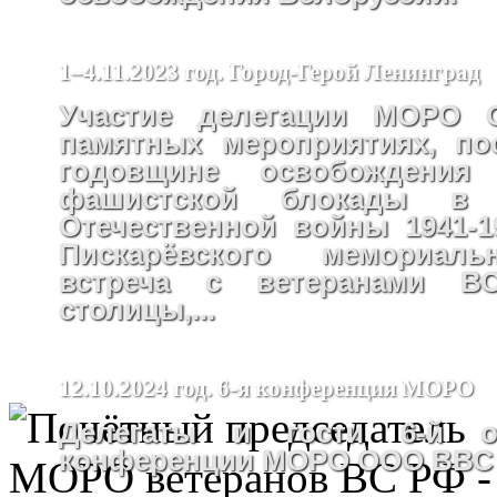
1–4.11.2023 год. Город-Герой Ленинград
Участие делегации МОРО
памятных мероприятиях, по
годовщине освобождения
фашистской блокады в
Отечественной войны 1941-19
Пискарёвского мемориаль
встреча с ветеранами В
столицы,...
12.10.2024 год. 6-я конференция МОРО
Делегаты и гости 6-й от
конференции МОРО ООО ВВС