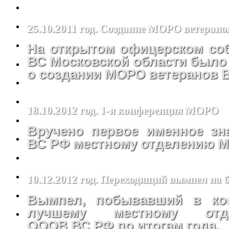
25.10.2011 год. Создание МОРО ветеран
На открытом офицерском со
ВС Московской области было
о создании МОРО ветеранов 
18.10.2012 год. 1-я конференция МОРО
Вручено первое именное з
ВС РФ местному отделению 
10.12.2012 год. Переходящий вымпел на
Вымпел, побывавший в кос
лучшему местному от
ОООВ ВС РФ по итогам года.