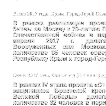
Весна 2017 года. Крым, Город-Герой Сев
В рамках реализации проек
битвы за Москву к 75-летию 
Отечественной войне» в пе
апреля 2017 г. делега
Вооруженных сил Москов
количестве 35 человек сов
Республику Крым и город-Гер
Осень 2017 года. Волгоград (Сталинград
В рамках IV этапа проекта «От
защитников Брестской креп
Великой Победы» деле
количестве 32 человек в перио