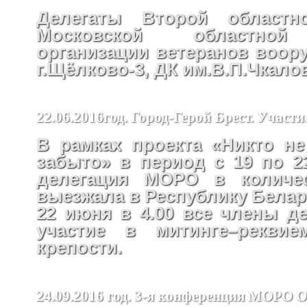
Делегаты Второй областн
Московской областной
организации ветеранов воор
г.Щёлково-3, ДК им.В.П.Чкало
22.06.2016год. Город-Герой Брест. Участ
В рамках проекта «Никто не
забыто» в период с 19 по 2
делегация МОРО в количес
выезжала в Республику Белар
22 июня в 4.00 все члены д
участие в митинге–реквие
крепости.
24.09.2016 год. 3-я конференция МОРО