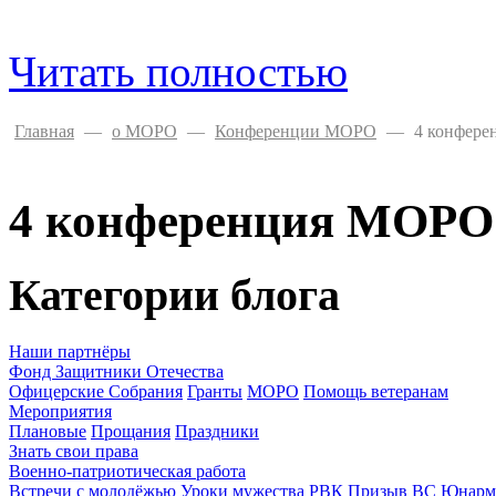
Читать полностью
Главная
—
о МОРО
—
Конференции МОРО
—
4 конфере
4 конференция МОРО 
Категории блога
Наши партнёры
Фонд Защитники Отечества
Офицерские Собрания
Гранты
МОРО
Помощь ветеранам
Мероприятия
Плановые
Прощания
Праздники
Знать свои права
Военно-патриотическая работа
Встречи с молодёжью
Уроки мужества
РВК Призыв ВС
Юнарм