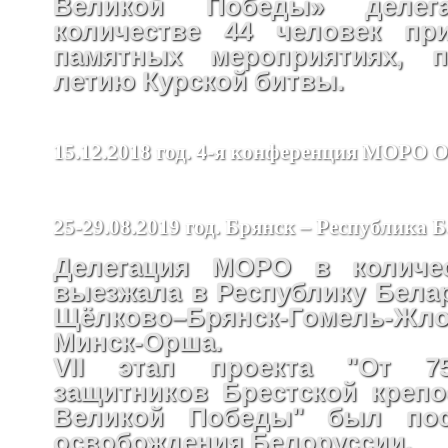
Великой Победы» деле
количестве 44 человек пр
памятных мероприятиях, п
летию Курской битвы.
15.12.2018 год. 4-я конференция МОРО
25-29.08.2019 год. Брянск – Республика 
Делегация МОРО в количес
выезжала в Республику Бела
Щёлково–Брянск-Гомель-Жло
Минск-Орша.
VII этап проекта "От 75
защитников Брестской крепо
Великой Победы" был пос
освобождения Белоруссии.