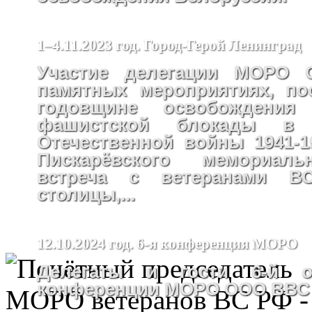
1–4.11.2023 год. Город-Герой Ленинград
Участие делегации МОРО
памятных мероприятиях, по
годовщине освобождения
фашистской блокады в
Отечественной войны 1941-19
Пискарёвского мемориаль
встреча с ветеранами В
столицы,...
12.10.2024 год. 6-я конференция МОРО
Делегаты и гости 6-й от
конференции МОРО ООО ВВС