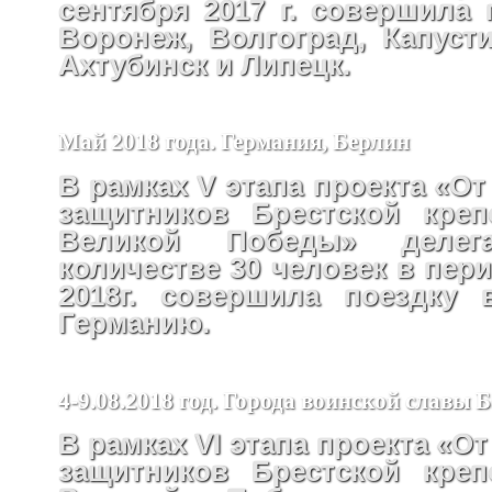
сентября 2017 г. совершила 
Воронеж, Волгоград, Капусти
Ахтубинск и Липецк.
Май 2018 года. Германия, Берлин
В рамках V этапа проекта «От
защитников Брестской креп
Великой Победы» деле
количестве 30 человек в пери
2018г. совершила поездку 
Германию.
4-9.08.2018 год. Города воинской славы 
В рамках VI этапа проекта «От
защитников Брестской креп