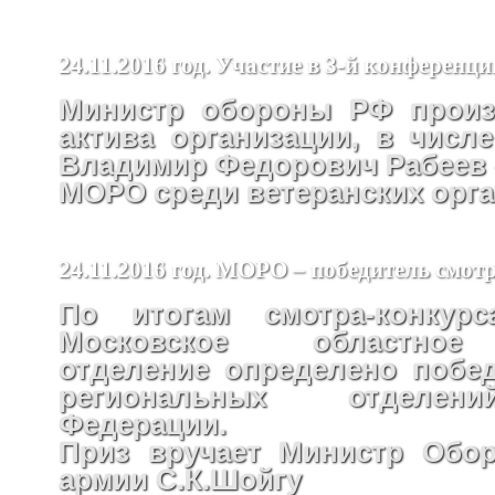
24.11.2016 год. Участие в 3-й конфере
Министр обороны РФ произ
актива организации, в числ
Владимир Федорович Рабеев –
МОРО среди ветеранских орг
24.11.2016 год. МОРО – победитель смот
По итогам смотра-конкур
Московское областное
отделение определено побе
региональных отделен
Федерации.
Приз вручает Министр Обо
армии С.К.Шойгу