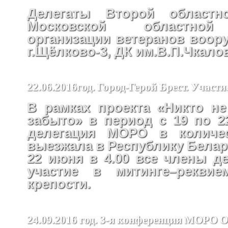
Делегаты Второй областн
Московской областной
организации ветеранов воор
г.Щёлково-3, ДК им.В.П.Чкало
22.06.2016год. Город-Герой Брест. Участ
В рамках проекта «Никто не
забыто» в период с 19 по 2
делегация МОРО в количес
выезжала в Республику Белар
22 июня в 4.00 все члены д
участие в митинге–реквие
крепости.
24.09.2016 год. 3-я конференция МОРО