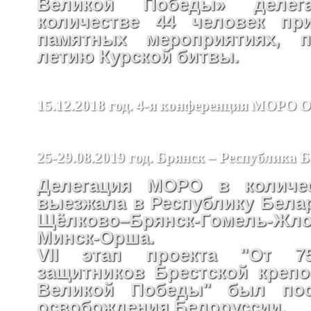
Великой Победы» деле
количестве 44 человек пр
памятных мероприятиях, п
летию Курской битвы.
15.12.2018 год. 4-я конференция МОРО
25-29.08.2019 год. Брянск – Республика 
Делегация МОРО в количес
выезжала в Республику Бела
Щёлково–Брянск-Гомель-Жло
Минск-Орша.
VII этап проекта "От 75
защитников Брестской крепо
Великой Победы" был пос
освобождения Белоруссии.