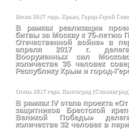
Весна 2017 года. Крым, Город-Герой Сев
В рамках реализации проек
битвы за Москву к 75-летию 
Отечественной войне» в пе
апреля 2017 г. делега
Вооруженных сил Москов
количестве 35 человек сов
Республику Крым и город-Гер
Осень 2017 года. Волгоград (Сталинград
В рамках IV этапа проекта «От
защитников Брестской креп
Великой Победы» деле
количестве 32 человек в перио