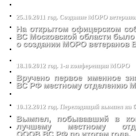
25.10.2011 год. Создание МОРО ветеран
На открытом офицерском со
ВС Московской области было
о создании МОРО ветеранов 
18.10.2012 год. 1-я конференция МОРО
Вручено первое именное з
ВС РФ местному отделению 
10.12.2012 год. Переходящий вымпел на
Вымпел, побывавший в кос
лучшему местному от
ОООВ ВС РФ по итогам года.