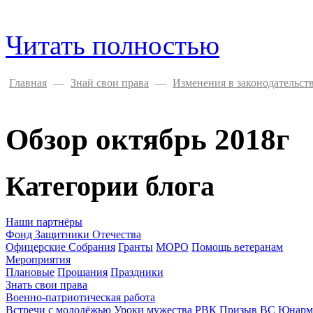
Читать полностью
Главная
—
Знай свои права
—
Изменения в законодательст
Обзор октябрь 2018г
Категории блога
Наши партнёры
Фонд Защитники Отечества
Офицерские Собрания
Гранты
МОРО
Помощь ветеранам
Мероприятия
Плановые
Прощания
Праздники
Знать свои права
Военно-патриотическая работа
Встречи с молодёжью
Уроки мужества
РВК Призыв ВС
Юнарм