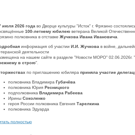
7 июля 2026 года
во Дворце культуры "Исток" г. Фрязино состояли
освящённые
100-летнему юбилею
ветерана Великой Отечественно
рязино полковника в отставке
Жучкова Ивана Ивановича
.
одробная
информация об участии
И.И. Жучкова
в войне, дальней
етеранской деятельности
азмещена на нашем сайте в разделе "Новости МОРО" 02.06.2026г. 
режнему в строю
".
 торжествах
по приглашению юбиляра
приняла участие делега
полковника Владимира
Губачёва
полковника
Юрия
Ресницкого
подполковника
Владимира Рабеева
Ирины
Соколенко
героя России полковника Евгения
Тарелкина
полковника Эдуарда
итать полностью