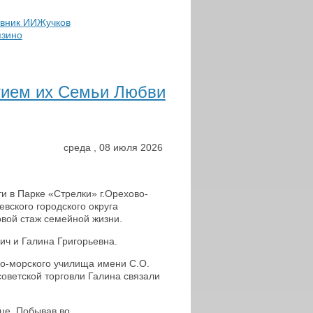
вник ИИЖучков
язино
тием их Семьи Любви
среда
,
08
июля
2026
и в Парке «Стрелки» г.Орехово-
вского городского округа
вой стаж семейной жизни.
ч и Галина Григорьевна.
но-морского училища имени С.О.
советской торговли Галина связали
це. Побывав во