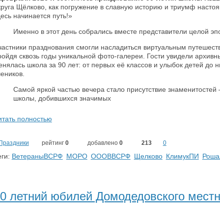
круга Щёлково, как погружение в славную историю и триумф насто
десь начинается путь!»
Именно в этот день собрались вместе представители целой эп
частники празднования смогли насладиться виртуальным путешест
ройдя сквозь годы уникальной фото-галереи. Гости увидели архивн
енялась школа за 90 лет: от первых её классов и улыбок детей до
чеников.
Самой яркой частью вечера стало присутствие знаменитостей
школы, добившихся значимых
итать полностью
Праздники
рейтинг
0
добавлено
0
213
0
ги:
ВетераныВСРФ
МОРО
ОООВВСРФ
Щелково
КлимукПИ
Роша
0 летний юбилей Домодедовского мест