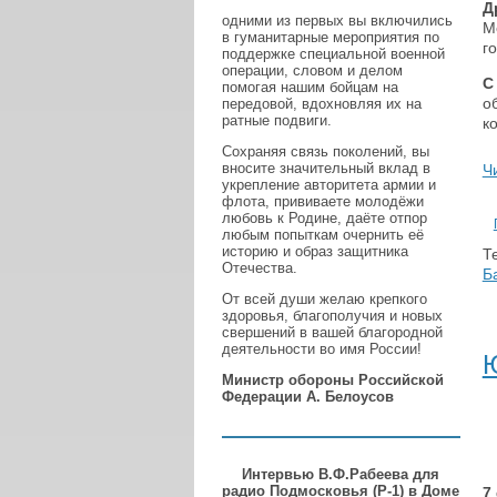
Д
одними из первых вы включились
М
в гуманитарные мероприятия по
г
поддержке специальной военной
операции, словом и делом
С
помогая нашим бойцам на
о
передовой, вдохновляя их на
ратные подвиги.
к
Сохраняя связь поколений, вы
вносите значительный вклад в
Ч
укрепление авторитета армии и
флота, прививаете молодёжи
любовь к Родине, даёте отпор
любым попыткам очернить её
историю и образ защитника
Те
Отечества.
Б
От всей души желаю крепкого
здоровья, благополучия и новых
свершений в вашей благородной
деятельности во имя России!
Министр обороны Российской
Федерации А. Белоусов
Интервью В.Ф.Рабеева для
радио Подмосковья (Р-1) в Доме
7