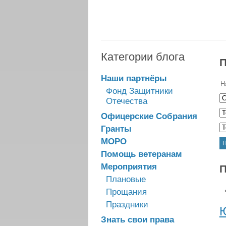
Категории блога
П
Наши партнёры
Фонд Защитники
Отечества
Офицерские Собрания
Гранты
МОРО
П
Помощь ветеранам
Мероприятия
П
Плановые
Прощания
Праздники
Ю
Знать свои права