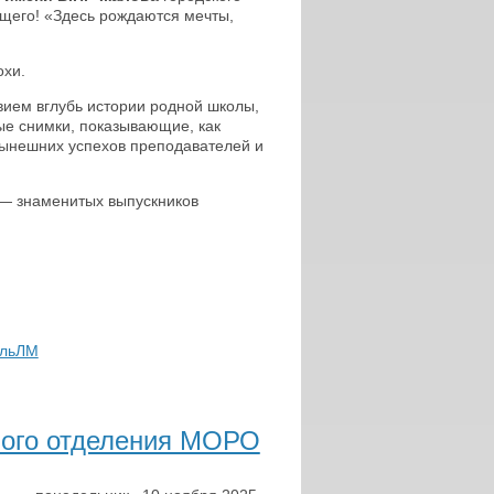
ящего! «Здесь рождаются мечты,
охи.
вием вглубь истории родной школы,
ые снимки, показывающие, как
 нынешних успехов преподавателей и
 — знаменитых выпускников
льЛМ
ного отделения МОРО