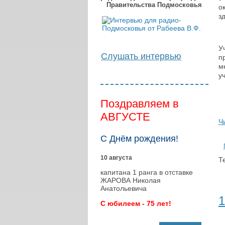
Правительства Подмосковья
о
з
У
Слушать интервью
п
м
у
Поздравляем в
АВГУСТЕ
Ч
С Днём рождения!
10 августа
Те
капитана 1 ранга в отставке
ЖАРОВА Николая
Анатольевича
1
С юбилеем - 75 лет!