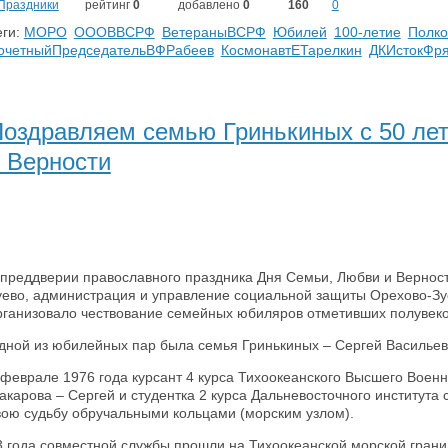
Праздники
рейтинг
0
добавлено
0
160
0
ги:
МОРО
ОООВВСРФ
ВетераныВСРФ
Юбилей
100-летие
Полко
очетныйПредседательВФРабеев
КосмонавтЕТарелкин
ДКИстокФр
оздравляем семью Гринькиных с 50 ле
 Верности
 преддверии православного праздника Дня Семьи, Любви и Верност
уево, администрация и управление социальной защиты Орехово-Зуе
рганизовало чествование семейных юбиляров отметивших полувеко
дной из юбилейных пар была семья Гринькиных – Сергей Васильеви
 феврале 1976 года курсант 4 курса Тихоокеанского Высшего Воен
акарова – Сергей и студентка 2 курса Дальневосточного института 
вою судьбу обручальными кольцами (морским узлом).
3 года совместной службы прошли на Тихоокеанской морской грани