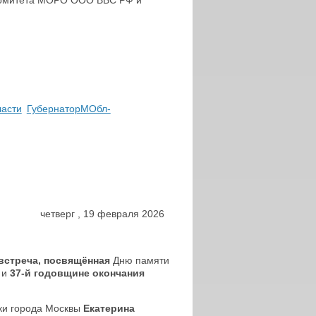
омитета МОРО ООО ВВС РФ и
асти
ГубернаторМОбл-
четверг
,
19
февраля
2026
встреча, посвящённая
Дню памяти
 и
37-й годовщине окончания
ки города Москвы
Екатерина