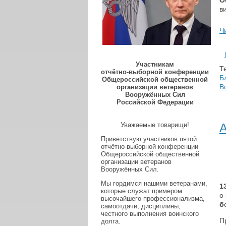
О
в
Ч
Участникам
Те
отчётно-выборной конференции
Б
Общероссийской общественной
В
организации ветеранов
Вооружённых Сил
Российской Федерации
Уважаемые товарищи!
А
Приветствую участников пятой
отчётно-выборной конференции
Общероссийской общественной
организации ветеранов
Вооружённых Сил.
Мы гордимся нашими ветеранами,
1
которые служат примером
о
высочайшего профессионализма,
б
самоотдачи, дисциплины,
честного выполнения воинского
П
долга.