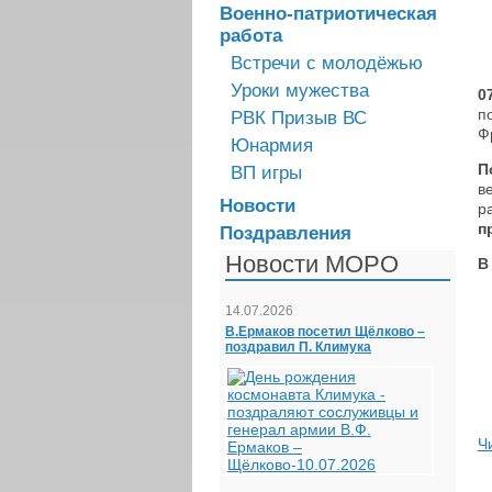
Военно-патриотическая
работа
Встречи с молодёжью
Уроки мужества
0
п
РВК Призыв ВС
Ф
Юнармия
П
ВП игры
в
Новости
р
п
Поздравления
Новости МОРО
В
14.07.2026
В.Ермаков посетил Щёлково –
поздравил П. Климука
Ч