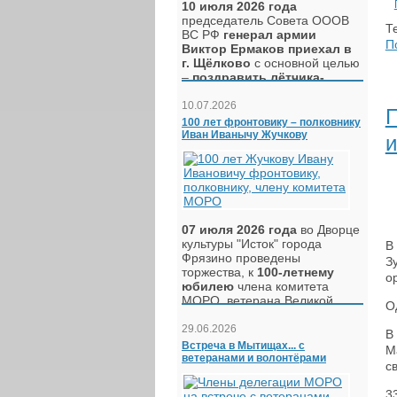
10 июля 2026 года
председатель Совета ОООВ
Те
ВС РФ
генерал армии
П
Виктор Ермаков приехал в
г. Щёлково
с основной целью
–
поздравить лётчика-
космонавт
а СССР генерал-
полковника авиации
Петра
10.07.2026
П
Климука с 84-х летием
со
100 лет фронтовику – полковнику
дня рождения.
Иван Иванычу Жучкову
и
Подробнее
– в посте
Генерал
армии Виктор Ермаков
посетил Щёлково
07 июля 2026 года
во Дворце
культуры "Исток" города
В
Фрязино проведены
З
торжества, к
100-летнему
о
юбилею
члена комитета
МОРО, ветерана Великой
О
Отечественной войны,
Почётного гражданина
29.06.2026
В
г.Фрязино полковника в
Встреча в Мытищах... с
М
отставке
Жучкова Ивана
ветеранами и волонтёрами
с
Ивановича
3