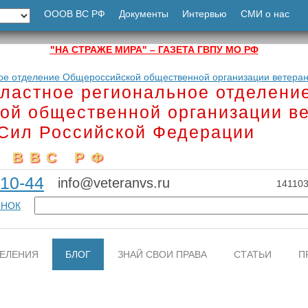
ОООВ ВС РФ
Документы
Интервью
СМИ о нас
"НА СТРАЖЕ МИРА" – ГАЗЕТА ГВПУ МО РФ
ластное региональное отделени
ой общественной организации в
Сил Российской Федерации
 ВВС РФ
-10-44
info@veteranvs.ru
141103
ОНОК
ЕЛЕНИЯ
БЛОГ
ЗНАЙ СВОИ ПРАВА
СТАТЬИ
П