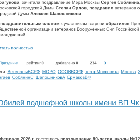
рагунова
, зачитала поздравление Мэра Москвы
Сергея Собянина
осковской городской Думы
Степан Орлов
,
поздравил
ветеранов
о
ородской Думы
Алексея Шапошникова
.
 поздравительным словом
к участникам встречи
обратился
Пред
бщественной организации ветеранов Вооружённых Сил Российской
омандующий
итать полностью
Праздники
рейтинг
0
добавлено
0
234
0
ги:
ВетераныВСРФ
МОРО
ОООВВСРФ
театрМоссовета
Москва
агаев
СобянинС
ШапошниковА
ЕрмаковВФ
Юбилей подшефной школы имени ВП Чк
 февраля 2026 г.
состоялось
празднование 90-летия школы №12