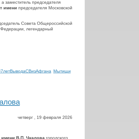
, а заместитель председателя
т имени
председателя Московской
седатель Совета Общероссийской
 Федерации, легендарный
37летВыводаСВизАфгана
Мытищи
алова
четверг
,
19
февраля
2026
 имени В.П. Чкалова
городского