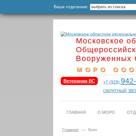
Ваше отделение:
Московское об
Общероссийск
Вооруженных 
МОРО ООО
942
Ветеранам ВС
+7 (929)
ОБРАТНЫЙ ЗВ
ГЛАВНАЯ
О МОРО
ОТД
Главная
—
Блог