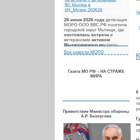
Подробности в блоге –
Юбилей фронтовика – Ивану
Ивановичу Жучкову 100 лет
Ч
26 июня 2026 года
делегация
МОРО ООО ВВС РФ посетила
городской округ Мытищи, где
состоялась встреча с
ветеранским
активом
Мытищинского м
естного
о
тделения
МОРО
и
Все новости МОРО
К
волонтёрами, проведены
награждения.
Читайте
и смотрите
Газета МО РФ – НА СТРАЖЕ
материалы
отчёта
в посте –
МИРА
Встреча в Мытищах с
ветеранским активом и
волонтёрами
6
ц
т
р
Приветствие Министра обороны
А.Р. Белоусова
Г
п
с