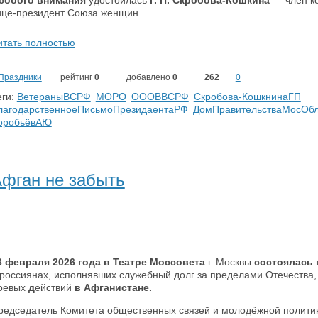
собого внимания
удостоилась
Г. П. Скробова‑Кошкина
— член к
ице‑президент Союза женщин
итать полностью
Праздники
рейтинг
0
добавлено
0
262
0
ги:
ВетераныВСРФ
МОРО
ОООВВСРФ
Скробова-КошкнинаГП
лагодарственноеПисьмоПрезидаентаРФ
ДомПравительстваМосОбл
оробьёвАЮ
фган не забыть
3 февраля 2026 года в Театре Моссовета
г. Москвы
состоялась 
 россиянах, исполнявших служебный долг за пределами Отечества,
оевых
д
ействий
в Афганистане.
редседатель Комитета общественных связей и молодёжной полити