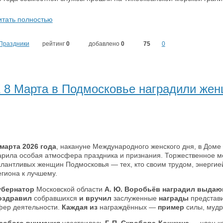
итать полностью
Праздники
рейтинг
0
добавлено
0
75
0
 8 Марта в Подмосковье наградили жен
 марта 2026 года
, накануне Международного женского дня, в Доме
арила особая атмосфера праздника и признания. Торжественное м
алантливых женщин Подмосковья — тех, кто своим трудом, энерги
егиона к лучшему.
убернатор
Московской области
А. Ю. Воробьёв наградил выдаю
оздравил
собравшихся
и вручил
заслуженные
награды
представи
фер деятельности.
Каждая из
награждённых —
пример
силы, мудр