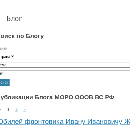
Блог
оиск по Блогу
оиск
убликации Блога МОРО ОООВ ВС РФ
«
1
2
»
билей фронтовика Ивану Ивановичу Жу