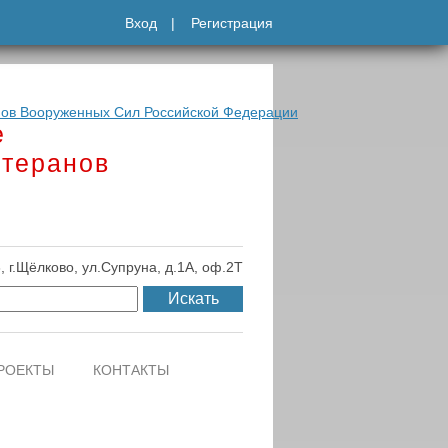
Вход
|
Регистрация
е
етеранов
, г.Щёлково, ул.Супруна, д.1А, оф.2Т
РОЕКТЫ
КОНТАКТЫ