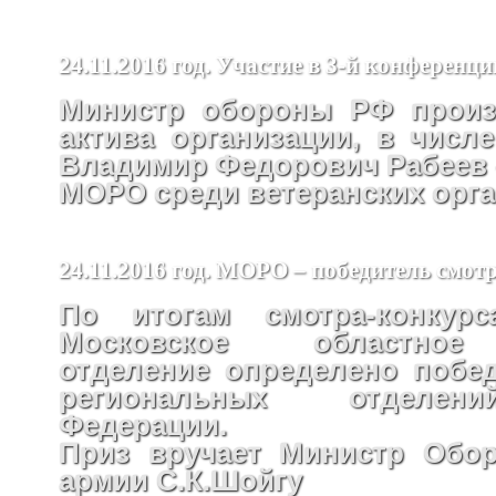
24.11.2016 год. Участие в 3-й конфере
Министр обороны РФ произ
актива организации, в числ
Владимир Федорович Рабеев –
МОРО среди ветеранских орг
24.11.2016 год. МОРО – победитель смот
По итогам смотра-конкур
Московское областное
отделение определено побе
региональных отделен
Федерации.
Приз вручает Министр Обо
армии С.К.Шойгу