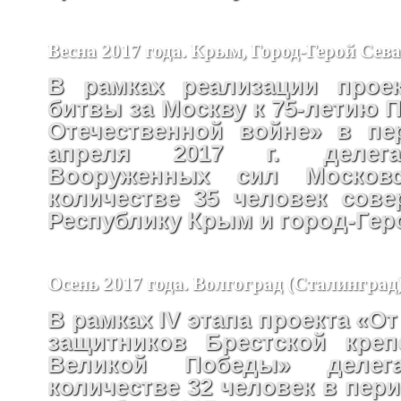
Весна 2017 года. Крым, Город-Герой Сев
В рамках реализации проек
битвы за Москву к 75-летию 
Отечественной войне» в пе
апреля 2017 г. делега
Вооруженных сил Москов
количестве 35 человек сов
Республику Крым и город-Гер
Осень 2017 года. Волгоград (Сталинград
В рамках IV этапа проекта «От
защитников Брестской креп
Великой Победы» деле
количестве 32 человек в перио