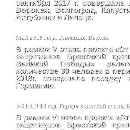
сентября 2017 г. совершила 
Воронеж, Волгоград, Капусти
Ахтубинск и Липецк.
Май 2018 года. Германия, Берлин
В рамках V этапа проекта «От
защитников Брестской креп
Великой Победы» деле
количестве 30 человек в пери
2018г. совершила поездку 
Германию.
4-9.08.2018 год. Города воинской славы 
В рамках VI этапа проекта «От
защитников Брестской креп