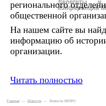
Делегаты и 
регионального отделен
конференции 
общественной организа
На нашем сайте вы найд
информацию об истории,
организации.
Читать полностью
Главная
—
Новости
—
Новости МОРО