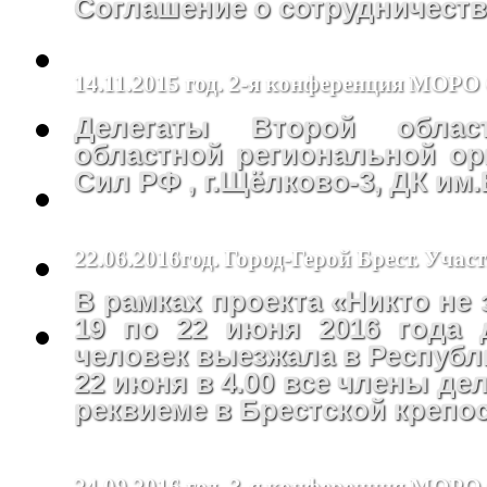
Соглашение о сотрудничеств
14.11.2015 год. 2-я конференция МОР
Делегаты Второй облас
областной региональной ор
Сил РФ , г.Щёлково-3, ДК им
22.06.2016год. Город-Герой Брест. Уча
В рамках проекта «Никто не 
19 по 22 июня 2016 года 
человек выезжала в Республ
22 июня в 4.00 все члены де
реквиеме в Брестской крепос
24.09.2016 год. 3-я конференция МО