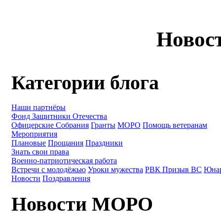
Новос
Категории блога
Наши партнёры
Фонд Защитники Отечества
Офицерские Собрания
Гранты
МОРО
Помощь ветеранам
Мероприятия
Плановые
Прощания
Праздники
Знать свои права
Военно-патриотическая работа
Встречи с молодёжью
Уроки мужества
РВК Призыв ВС
Юна
Новости
Поздравления
Новости МОРО