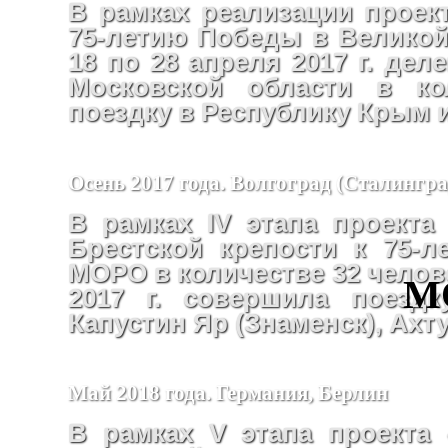
В рамках реализации проект
75-летию Победы в Великой
18 по 28 апреля 2017 г. де
Московской области в ко
поездку в Республику Крым 
Осень 2017 года. Волгоград (Сталингр
В рамках IV этапа проекта
Брестской крепости к 75-
МОРО в количестве 32 челове
М
2017 г. совершила поездк
Капустин Яр (Знаменск), Ахт
Май 2018 года. Германия, Берлин
В рамках V этапа проекта 