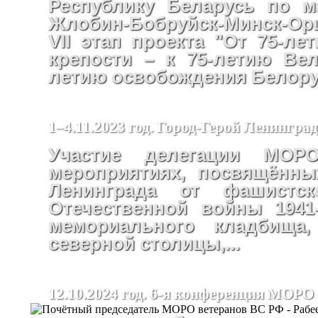
Республику Беларусь по м
Жлобин-Бобруйск-Минск-Ор
VII этап проекта "От 75-ле
крепости – к 75-летию Ве
летию освобождения Белору
1–4.11.2023 год. Город-Герой Ленинград
Участие делегации М
мероприятиях, посвящённы
Ленинграда от фашистс
Отечественной войны 1941-
мемориального кладбища
северной столицы,...
12.10.2024 год. 6-я конференция МОРО