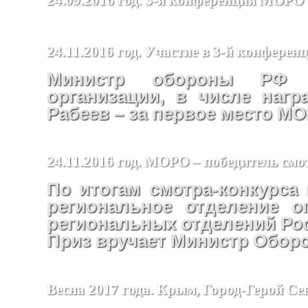
24.11.2016 год. Участие в 3-й конфер
Министр обороны РФ п
организации, в числе наг
Рабеев – за первое место М
24.11.2016 год. МОРО – победитель смо
По итогам смотра-конкурса 
региональное отделение о
региональных отделений Ро
Приз вручает Министр Обор
Весна 2017 года. Крым, Город-Герой Се