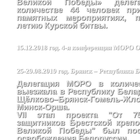
Великой Победы» деле
количестве 44 человек пр
памятных мероприятиях, п
летию Курской битвы.
15.12.2018 год. 4-я конференция МОРО
25-29.08.2019 год. Брянск – Республика 
Делегация МОРО в количес
выезжала в Республику Бела
Щёлково–Брянск-Гомель-Жло
Минск-Орша.
VII этап проекта "От 75
защитников Брестской крепо
Великой Победы" был пос
освобождения Белоруссии.