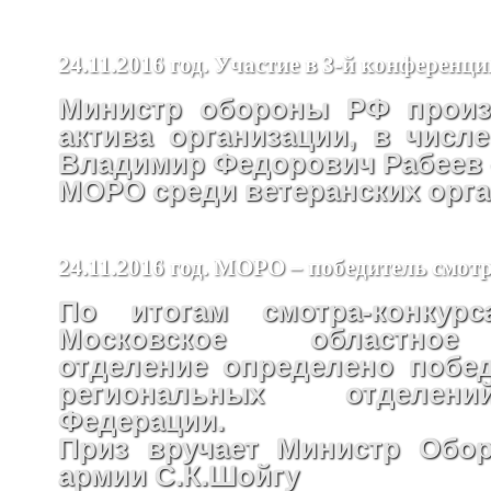
24.11.2016 год. Участие в 3-й конфере
Министр обороны РФ произ
актива организации, в числ
Владимир Федорович Рабеев –
МОРО среди ветеранских орг
24.11.2016 год. МОРО – победитель смот
По итогам смотра-конкур
Московское областное
отделение определено побе
региональных отделен
Федерации.
Приз вручает Министр Обо
армии С.К.Шойгу