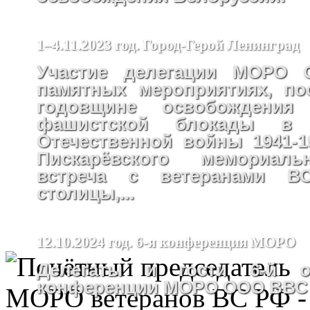
1–4.11.2023 год. Город-Герой Ленинград
Участие делегации МОРО
памятных мероприятиях, по
годовщине освобождения
фашистской блокады в
Отечественной войны 1941-19
Пискарёвского мемориаль
встреча с ветеранами В
столицы,...
12.10.2024 год. 6-я конференция МОРО
Делегаты и гости 6-й от
конференции МОРО ООО ВВС