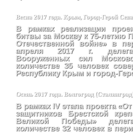
Весна 2017 года. Крым, Город-Герой Сев
В рамках реализации проек
битвы за Москву к 75-летию 
Отечественной войне» в пе
апреля 2017 г. делега
Вооруженных сил Москов
количестве 35 человек сов
Республику Крым и город-Гер
Осень 2017 года. Волгоград (Сталинград
В рамках IV этапа проекта «От
защитников Брестской креп
Великой Победы» деле
количестве 32 человек в перио