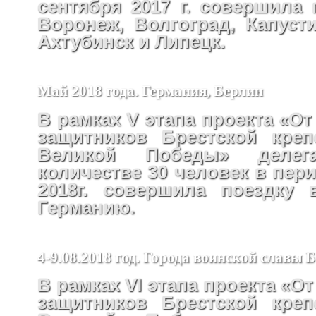
сентября 2017 г. совершила 
Воронеж, Волгоград, Капусти
Ахтубинск и Липецк.
Май 2018 года. Германия, Берлин
В рамках V этапа проекта «От
защитников Брестской креп
Великой Победы» деле
количестве 30 человек в пери
2018г. совершила поездку 
Германию.
4-9.08.2018 год. Города воинской славы 
В рамках VI этапа проекта «От
защитников Брестской креп