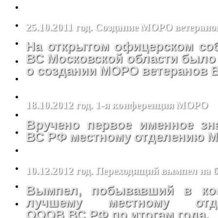
25.10.2011 год. Создание МОРО ветеран
На открытом офицерском со
ВС Московской области было
о создании МОРО ветеранов 
18.10.2012 год. 1-я конференция МОРО
Вручено первое именное з
ВС РФ местному отделению 
10.12.2012 год. Переходящий вымпел на
Вымпел, побывавший в кос
лучшему местному от
ОООВ ВС РФ по итогам года.