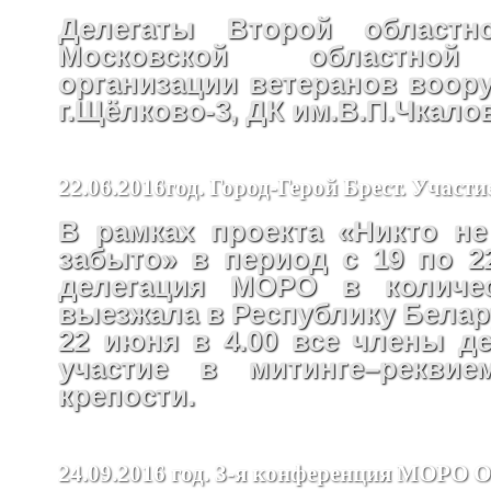
Делегаты Второй областн
Московской областной
организации ветеранов воор
г.Щёлково-3, ДК им.В.П.Чкало
22.06.2016год. Город-Герой Брест. Участ
В рамках проекта «Никто не
забыто» в период с 19 по 2
делегация МОРО в количес
выезжала в Республику Белар
22 июня в 4.00 все члены д
участие в митинге–реквие
крепости.
24.09.2016 год. 3-я конференция МОРО