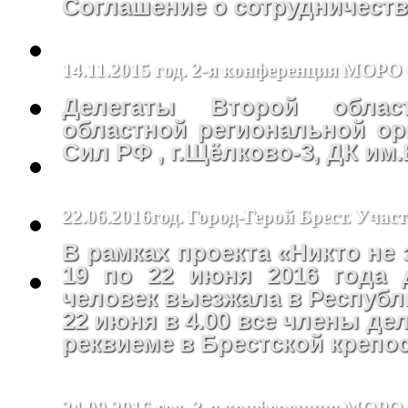
Соглашение о сотрудничеств
14.11.2015 год. 2-я конференция МОР
Делегаты Второй облас
областной региональной ор
Сил РФ , г.Щёлково-3, ДК им
22.06.2016год. Город-Герой Брест. Уча
В рамках проекта «Никто не 
19 по 22 июня 2016 года 
человек выезжала в Республ
22 июня в 4.00 все члены де
реквиеме в Брестской крепос
24.09.2016 год. 3-я конференция МО