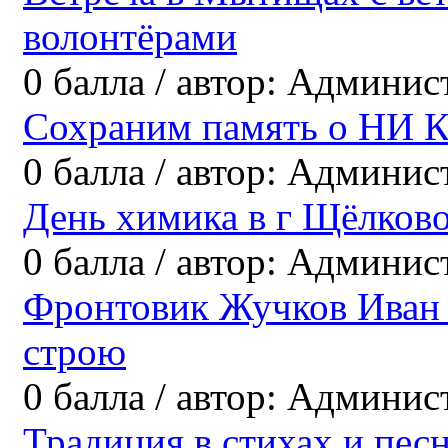
волонтёрами
0
балла
/
автор:
Админис
Сохраним память о НИ К
0
балла
/
автор:
Админис
День химика в г Щёлков
0
балла
/
автор:
Админис
Фронтовик Жучков Иван 
строю
0
балла
/
автор:
Админис
Традиция в стихах и пес