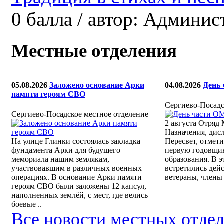
0
балла
/
автор:
Админис
Местные отделения
05.08.2026
Заложено основание Арки
04.08.2026
День
памяти героям СВО
Сергиево-Посадс
Сергиево-Посадское местное отделение
2 августа Отряд
Назначения, дис
На улице Глинки состоялась закладка
Пересвет, отмети
фундамента Арки для будущего
первую годовщин
мемориала нашим землякам,
образования. В э
участвовавшим в различных военных
встретились дей
операциях. В основание Арки памяти
ветераны, члены 
героям СВО были заложены 12 капсул,
наполненных землёй, с мест, где велись
боевые ..
Все новости местных отде