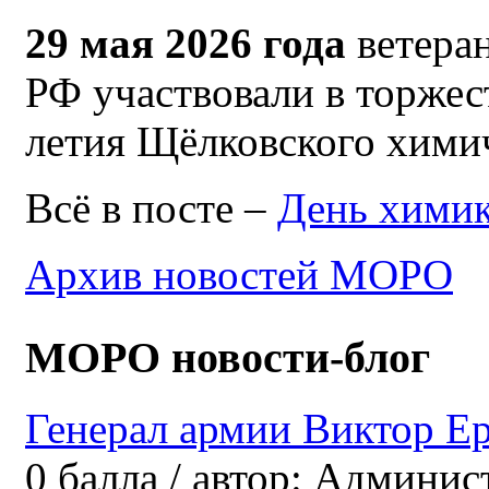
29 мая 2026 года
ветер
РФ участвовали в торжес
летия Щёлковского химич
Всё в посте –
День химик
Архив новостей МОРО
МОРО новости-блог
Генерал армии Виктор Е
0
балла
/
автор:
Админис