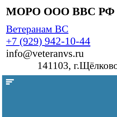
МОРО ООО ВВС РФ
Ветеранам ВС
942-10-44
+7 (929)
info@veteranvs.ru
141103, г.Щёлково