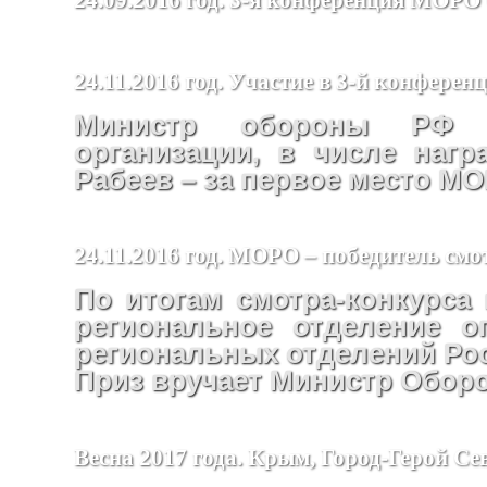
24.11.2016 год. Участие в 3-й конфер
Министр обороны РФ п
организации, в числе наг
Рабеев – за первое место М
24.11.2016 год. МОРО – победитель смо
По итогам смотра-конкурса 
региональное отделение о
региональных отделений Ро
Приз вручает Министр Обор
Весна 2017 года. Крым, Город-Герой Се