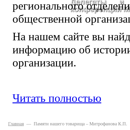
Делегаты и 
регионального отделен
конференции 
общественной организа
На нашем сайте вы найд
информацию об истории,
организации.
Читать полностью
Главная
—
Памяти нашего товарища – Митрофанова К.П.