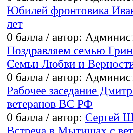
Юбилей фронтовика Ива
лет
0
балла
/
автор:
Админис
Поздравляем семью Грин
Семьи Любви и Верност
0
балла
/
автор:
Админис
Рабочее заседание Дмитр
ветеранов ВС РФ
0
балла
/
автор:
Сергей Ш
Встреча в Мытищах с ве