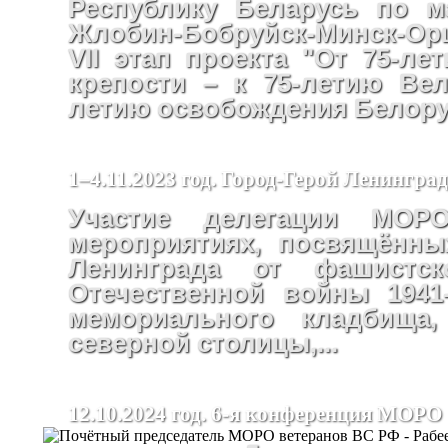
Республику Беларусь по м
Жлобин-Бобруйск-Минск-Ор
VII этап проекта "От 75-ле
крепости – к 75-летию Ве
летию освобождения Белору
1–4.11.2023 год. Город-Герой Ленинград
Участие делегации М
мероприятиях, посвящённы
Ленинграда от фашистс
Отечественной войны 1941-
мемориального кладбища
северной столицы,...
12.10.2024 год. 6-я конференция МОРО