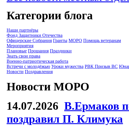
Категории блога
Наши партнёры
Фонд Защитники Отечества
Офицерские Собрания
Гранты
МОРО
Помощь ветеранам
Мероприятия
Плановые
Прощания
Праздники
Знать свои права
Военно-патриотическая работа
Встречи с молодёжью
Уроки мужества
РВК Призыв ВС
Юна
Новости
Поздравления
Новости МОРО
14.07.2026
В.Ермаков п
поздравил П. Климука