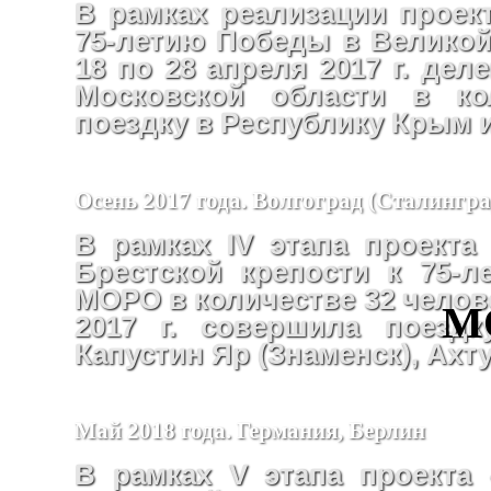
В рамках реализации проект
75-летию Победы в Великой
18 по 28 апреля 2017 г. де
Московской области в ко
поездку в Республику Крым 
Осень 2017 года. Волгоград (Сталингр
В рамках IV этапа проекта
Брестской крепости к 75-
МОРО в количестве 32 челове
М
2017 г. совершила поездк
Капустин Яр (Знаменск), Ахт
Май 2018 года. Германия, Берлин
В рамках V этапа проекта 