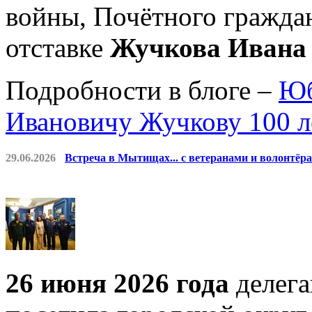
войны, Почётного гражда
отставке
Жучкова Ивана
Подробности в блоге –
Юб
Ивановичу Жучкову 100 л
29.06.2026
Встреча в Мытищах... с ветеранами и волонтёр
26 июня 2026 года
делег