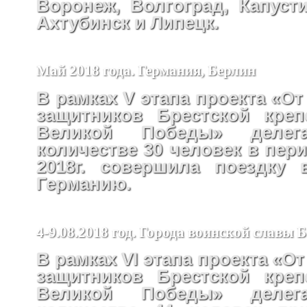
Воронеж, Волгоград, Капусти
Ахтубинск и Липецк.
Май 2018 года. Германия, Берлин
В рамках V этапа проекта «От
защитников Брестской креп
Великой Победы» деле
количестве 30 человек в пери
2018г. совершила поездку 
Германию.
4-9.08.2018 год. Города воинской славы 
В рамках VI этапа проекта «От
защитников Брестской креп
Великой Победы» деле