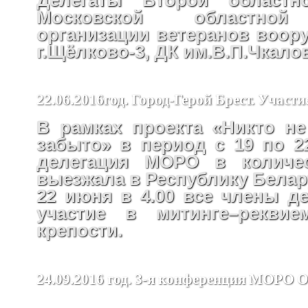
Московской областной
организации ветеранов воор
г.Щёлково-3, ДК им.В.П.Чкало
22.06.2016год. Город-Герой Брест. Участ
В рамках проекта «Никто не
забыто» в период с 19 по 2
делегация МОРО в количес
выезжала в Республику Белар
22 июня в 4.00 все члены д
участие в митинге–реквие
крепости.
24.09.2016 год. 3-я конференция МОРО