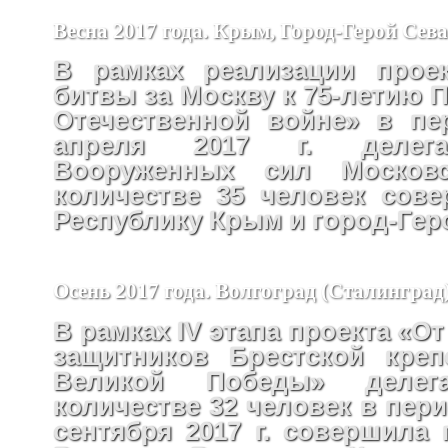
Весна 2017 года. Крым, Город-Герой Сев
В рамках реализации проек
битвы за Москву к 75-летию 
Отечественной войне» в пе
апреля 2017 г. делега
Вооруженных сил Москов
количестве 35 человек сов
Республику Крым и город-Гер
Осень 2017 года. Волгоград (Сталинград
В рамках IV этапа проекта «От
защитников Брестской креп
Великой Победы» деле
количестве 32 человек в перио
сентября 2017 г. совершила 