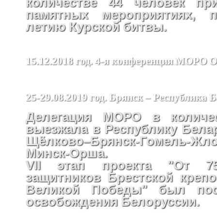
количестве 44 человек пр
памятных мероприятиях, п
летию Курской битвы.
15.12.2018 год. 4-я конференция МОРО
25-29.08.2019 год. Брянск – Республика 
Делегация МОРО в количес
выезжала в Республику Бела
Щёлково–Брянск-Гомель-Жло
Минск-Орша.
VII этап проекта "От 75
защитников Брестской крепо
Великой Победы" был пос
освобождения Белоруссии.