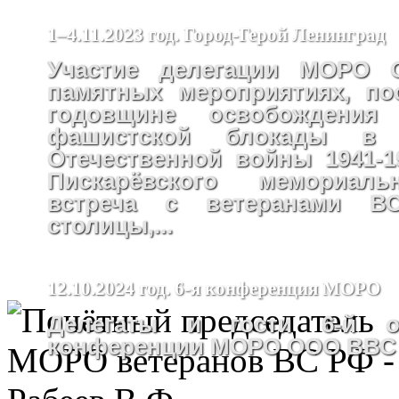
1–4.11.2023 год. Город-Герой Ленинград
Участие делегации МОРО
памятных мероприятиях, по
годовщине освобождения
фашистской блокады в
Отечественной войны 1941-19
Пискарёвского мемориаль
встреча с ветеранами В
столицы,...
12.10.2024 год. 6-я конференция МОРО
Делегаты и гости 6-й от
конференции МОРО ООО ВВС