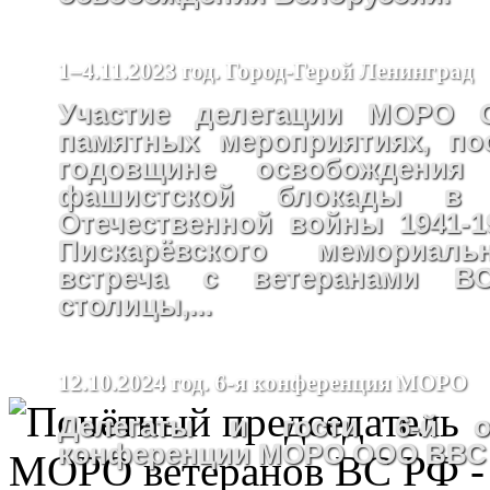
1–4.11.2023 год. Город-Герой Ленинград
Участие делегации МОРО
памятных мероприятиях, по
годовщине освобождения
фашистской блокады в
Отечественной войны 1941-19
Пискарёвского мемориаль
встреча с ветеранами В
столицы,...
12.10.2024 год. 6-я конференция МОРО
Делегаты и гости 6-й от
конференции МОРО ООО ВВС