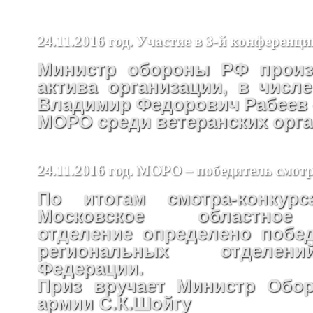
24.11.2016 год. Участие в 3-й конфере
Министр обороны РФ произ
актива организации, в числ
Владимир Федорович Рабеев –
МОРО среди ветеранских орг
24.11.2016 год. МОРО – победитель смот
По итогам смотра-конкур
Московское областное
отделение определено побе
региональных отделен
Федерации.
Приз вручает Министр Обо
армии С.К.Шойгу