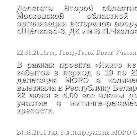
Делегаты Второй областн
Московской областной
организации ветеранов воор
г.Щёлково-3, ДК им.В.П.Чкало
22.06.2016год. Город-Герой Брест. Участ
В рамках проекта «Никто не
забыто» в период с 19 по 2
делегация МОРО в количес
выезжала в Республику Белар
22 июня в 4.00 все члены д
участие в митинге–реквие
крепости.
24.09.2016 год. 3-я конференция МОРО