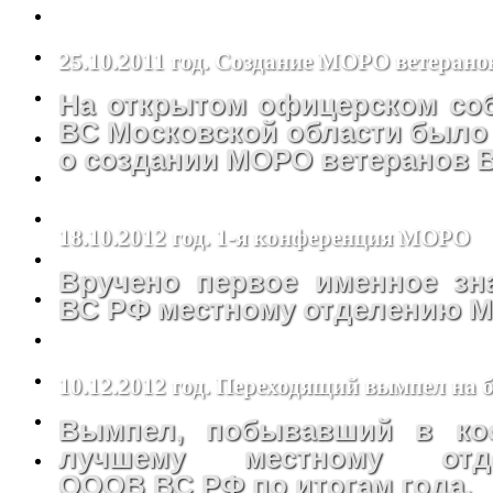
25.10.2011 год. Создание МОРО ветеран
На открытом офицерском со
ВС Московской области было
о создании МОРО ветеранов 
18.10.2012 год. 1-я конференция МОРО
Вручено первое именное з
ВС РФ местному отделению 
10.12.2012 год. Переходящий вымпел на
Вымпел, побывавший в кос
лучшему местному от
ОООВ ВС РФ по итогам года.