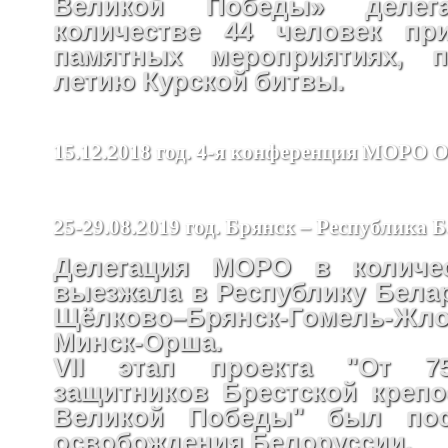
Великой Победы» деле
количестве 44 человек пр
памятных мероприятиях, п
летию Курской битвы.
15.12.2018 год. 4-я конференция МОРО
25-29.08.2019 год. Брянск – Республика 
Делегация МОРО в количес
выезжала в Республику Бела
Щёлково–Брянск-Гомель-Жло
Минск-Орша.
VII этап проекта "От 75
защитников Брестской крепо
Великой Победы" был пос
освобождения Белоруссии.