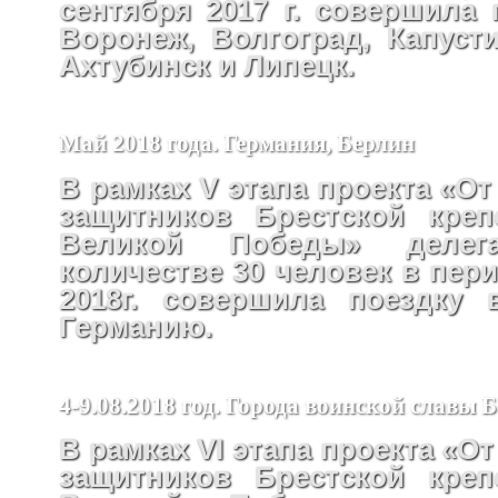
сентября 2017 г. совершила 
Воронеж, Волгоград, Капусти
Ахтубинск и Липецк.
Май 2018 года. Германия, Берлин
В рамках V этапа проекта «От
защитников Брестской креп
Великой Победы» деле
количестве 30 человек в пери
2018г. совершила поездку 
Германию.
4-9.08.2018 год. Города воинской славы 
В рамках VI этапа проекта «От
защитников Брестской креп