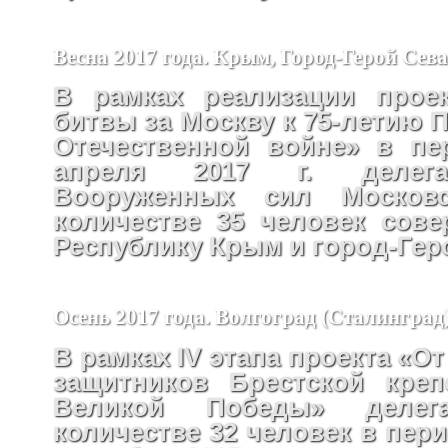
Весна 2017 года. Крым, Город-Герой Сев
В рамках реализации проек
битвы за Москву к 75-летию 
Отечественной войне» в пе
апреля 2017 г. делега
Вооруженных сил Москов
количестве 35 человек сов
Республику Крым и город-Гер
Осень 2017 года. Волгоград (Сталинград
В рамках IV этапа проекта «От
защитников Брестской креп
Великой Победы» деле
количестве 32 человек в перио