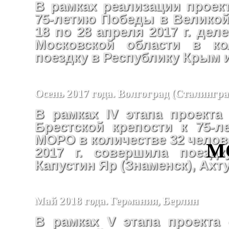
В рамках реализации проект
75-летию Победы в Великой
18 по 28 апреля 2017 г. де
Московской области в ко
поездку в Республику Крым 
Осень 2017 года. Волгоград (Сталингр
В рамках IV этапа проекта
Брестской крепости к 75-
МОРО в количестве 32 челове
М
2017 г. совершила поездк
Капустин Яр (Знаменск), Ахт
Май 2018 года. Германия, Берлин
В рамках V этапа проекта 