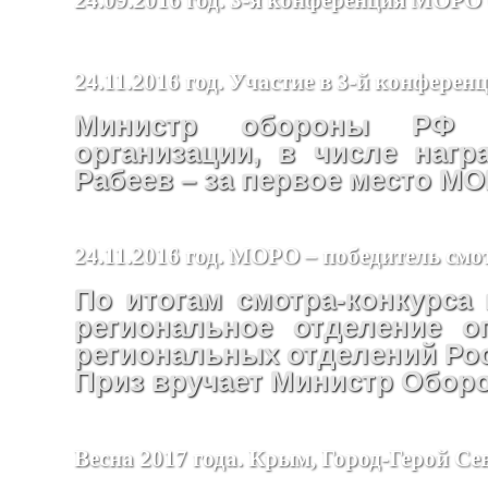
24.11.2016 год. Участие в 3-й конфер
Министр обороны РФ п
организации, в числе наг
Рабеев – за первое место М
24.11.2016 год. МОРО – победитель смо
По итогам смотра-конкурса 
региональное отделение о
региональных отделений Ро
Приз вручает Министр Обор
Весна 2017 года. Крым, Город-Герой Се