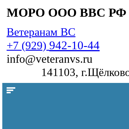
МОРО ООО ВВС РФ
Ветеранам ВС
942-10-44
+7 (929)
info@veteranvs.ru
141103, г.Щёлково