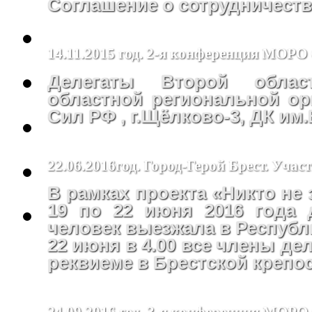
Соглашение о сотрудничеств
14.11.2015 год. 2-я конференция МОР
Делегаты Второй облас
областной региональной ор
Сил РФ , г.Щёлково-3, ДК им
22.06.2016год. Город-Герой Брест. Уча
В рамках проекта «Никто не 
19 по 22 июня 2016 года 
человек выезжала в Республ
22 июня в 4.00 все члены де
реквиеме в Брестской крепос
24.09.2016 год. 3-я конференция МО