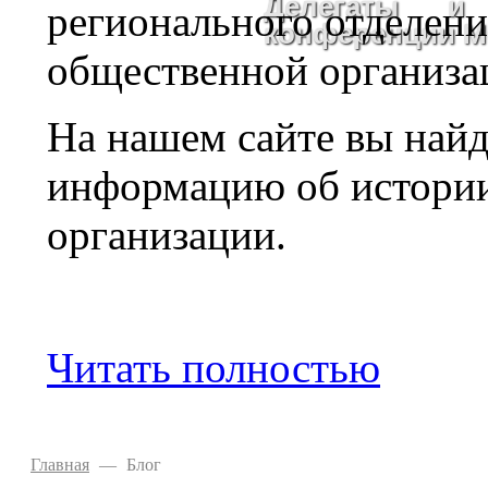
Делегаты и 
регионального отделен
конференции 
общественной организа
На нашем сайте вы найд
информацию об истории,
организации.
Читать полностью
Главная
—
Блог