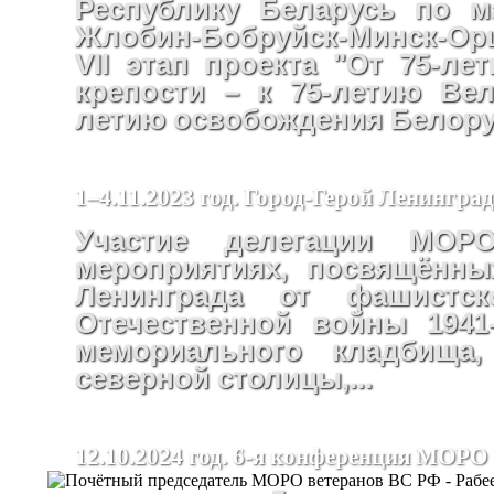
Республику Беларусь по м
Жлобин-Бобруйск-Минск-Ор
VII этап проекта "От 75-ле
крепости – к 75-летию Ве
летию освобождения Белору
1–4.11.2023 год. Город-Герой Ленинград
Участие делегации М
мероприятиях, посвящённы
Ленинграда от фашистс
Отечественной войны 1941-
мемориального кладбища
северной столицы,...
12.10.2024 год. 6-я конференция МОРО