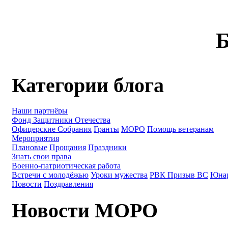
Б
Категории блога
Наши партнёры
Фонд Защитники Отечества
Офицерские Собрания
Гранты
МОРО
Помощь ветеранам
Мероприятия
Плановые
Прощания
Праздники
Знать свои права
Военно-патриотическая работа
Встречи с молодёжью
Уроки мужества
РВК Призыв ВС
Юна
Новости
Поздравления
Новости МОРО