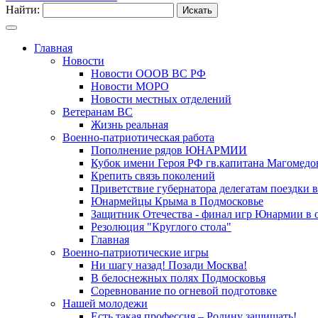
Найти:
Главная
Новости
Новости ОООВ ВС РФ
Новости МОРО
Новости местных отделений
Ветеранам ВС
Жизнь реальная
Военно-патриотическая работа
Пополнение рядов ЮНАРМИИ
Кубок имени Героя РФ гв.капитана Магомедо
Крепить связь поколений
Приветствие губернатора делегатам поездки в
Юнармейцы Крыма в Подмосковье
Защитник Отечества - финал игр Юнармии в 
Резолюция "Круглого стола"
Главная
Военно-патриотические игры
Ни шагу назад! Позади Москва!
В белоснежных полях Подмосковья
Соревнование по огневой подготовке
Нашей молодежи
Есть такая профессия – Родину защищать!