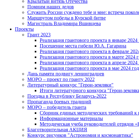
Крылатый витязь Отечества
Помним наших дедов
Служить России суждено тебе и мне: встреча покол
Маршрутом победы в Курской битве
Магистраль Владимира Вшивцева
Проекты
Грант 2023
Реализация грантового проекта в январе 2024 
Посещение места гибели Ю.А. Гагарина
Реализация грантового проекта в феврале 202
Реализация грантового проекта в марте 2024 
Реализация грантового проекта в апреле 2024 
Реализация грантового проекта в мае 2024 год
Дань памяти подвигу ленинградцев
МОРО – проект по гранту 2022
Литературный конкурс "Герои-земляки"
Итоги литературного конкурса "Герои-земляк
Поездка в Республику Беларусь-2022
Пропаганда боевых традиций
МОРО – победитель гранта
Сборник единых методических требований к
Информационные материалы
Методическая учеба руководителей отрядов
Благотворительная АКЦИЯ
Конкурс рисунков "Астрономия и космонавтика"