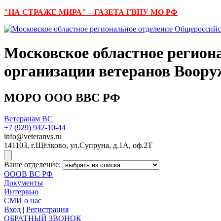
"НА СТРАЖЕ МИРА" – ГАЗЕТА ГВПУ МО РФ
Московское областное регион
организации ветеранов Воор
МОРО ООО ВВС РФ
Ветеранам ВС
+7 (929)
942-10-44
info@veteranvs.ru
141103, г.Щёлково, ул.Супруна, д.1А, оф.2Т
Ваше отделение:
ОООВ ВС РФ
Документы
Интервью
СМИ о нас
Вход
|
Регистрация
ОБРАТНЫЙ ЗВОНОК