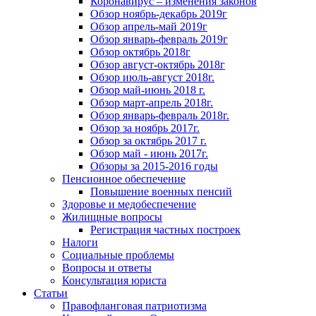
Коронавирус – изменения законов
Обзор ноябрь-декабрь 2019г
Обзор апрель-май 2019г
Обзор январь-февраль 2019г
Обзор октябрь 2018г
Обзор август-октябрь 2018г
Обзор июль-август 2018г.
Обзор май-июнь 2018 г.
Обзор март-апрель 2018г.
Обзор январь-февраль 2018г.
Обзор за ноябрь 2017г.
Обзор за октябрь 2017 г.
Обзор май - июнь 2017г.
Обзоры за 2015-2016 годы
Пенсионное обеспечение
Повышение военных пенсий
Здоровье и медобеспечение
Жилищные вопросы
Регистрация частных построек
Налоги
Социальные проблемы
Вопросы и ответы
Консультация юриста
Статьи
Правофланговая патриотизма