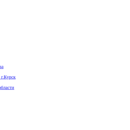
ва
 г.Курск
области