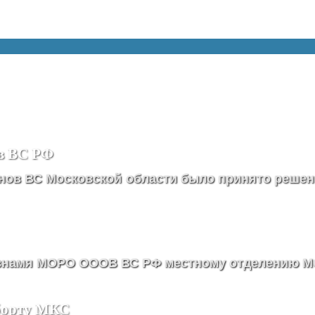
ов ВС РФ
нов ВС Московской области было принято решен
 знамя МОРО ОООВ ВС РФ местному отделению 
 борту МКС