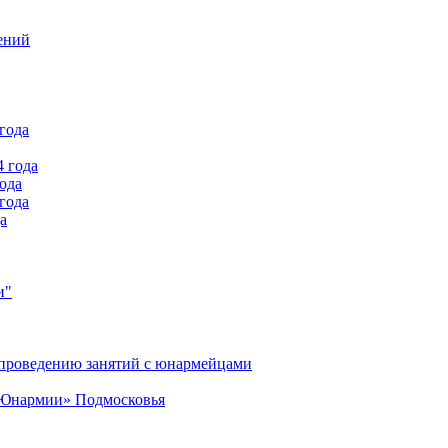
ений
года
4 года
года
года
а
и"
 проведению занятий с юнармейцами
 «Юнармии» Подмосковья