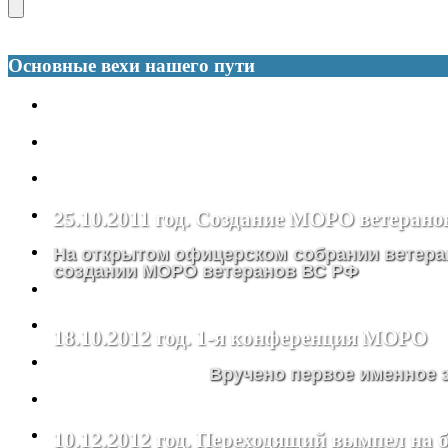
Основные вехи нашего пути
25.10.2011 год. Создание МОРО ветеран
На открытом офицерском собрании ветера
создании МОРО ветеранов ВС РФ
18.10.2012 год. 1-я конференция МОРО
Вручено первое именное
10.12.2012 год. Переходящий вымпел на