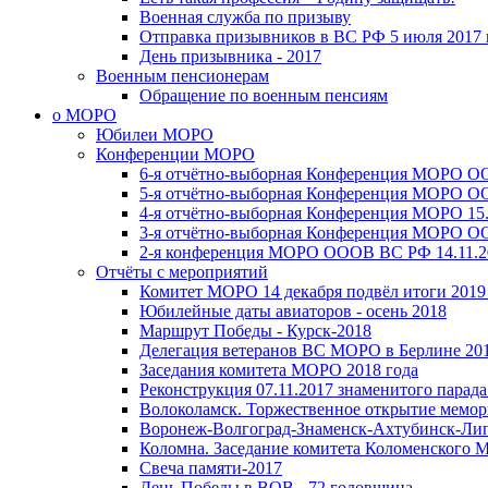
Военная служба по призыву
Отправка призывников в ВС РФ 5 июля 2017 
День призывника - 2017
Военным пенсионерам
Обращение по военным пенсиям
о МОРО
Юбилеи МОРО
Конференции МОРО
6-я отчётно-выборная Конференция МОРО ОО
5-я отчётно-выборная Конференция МОРО ОО
4-я отчётно-выборная Конференция МОРО 15.
3-я отчётно-выборная Конференция МОРО ОО
2-я конференция МОРО ОООВ ВС РФ 14.11.20
Отчёты с мероприятий
Комитет МОРО 14 декабря подвёл итоги 2019 
Юбилейные даты авиаторов - осень 2018
Маршрут Победы - Курск-2018
Делегация ветеранов ВС МОРО в Берлине 201
Заседания комитета МОРО 2018 года
Реконструкция 07.11.2017 знаменитого парада
Волоколамск. Торжественное открытие мемо
Воронеж-Волгоград-Знаменск-Ахтубинск-Ли
Коломна. Заседание комитета Коломенского 
Свеча памяти-2017
День Победы в ВОВ - 72 годовщина