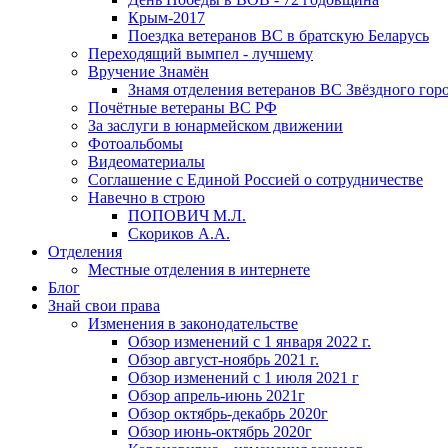
Крым-2017
Поездка ветеранов ВС в братскую Беларусь
Переходящий вымпел - лучшему
Вручение Знамён
Знамя отделения ветеранов ВС Звёздного гор
Почётные ветераны ВС РФ
За заслуги в юнармейском движении
Фотоальбомы
Видеоматериалы
Соглашение с Единой Россией о сотрудничестве
Навечно в строю
ПОПОВИЧ М.Л.
Скориков А.А.
Отделения
Местные отделения в интернете
Блог
Знай свои права
Изменения в законодательстве
Обзор изменений с 1 января 2022 г.
Обзор август-ноябрь 2021 г.
Обзор изменений с 1 июля 2021 г
Обзор апрель-июнь 2021г
Обзор октябрь-декабрь 2020г
Обзор июнь-октябрь 2020г