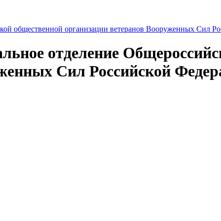
альное отделение Общероссий
уженных Сил Российской Федер