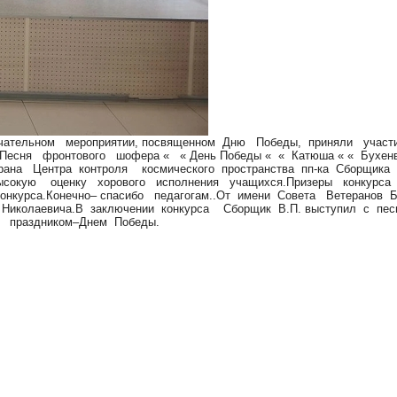
тельном мероприятии, посвященном Дню Победы, приняли участие 
«.Песня фронтового шофера « « День Победы « « Катюша « « Бухе
рана Центра контроля космического пространства пп-ка Сборщика
ысокую оценку хорового исполнения учащихся.Призеры конкурса
онкурса.Конечно– спасибо педагогам..От имени Совета Ветеранов
Николаевича.В заключении конкурса Сборщик В.П. выступил с пес
м праздником–Днем Победы.