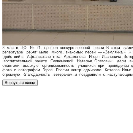
8 мая в ЦО № 21 прошел конкурс военной песни. В этом замеча
репертуаре ребят было много . знакомых песен — «Землянка « 
действий в Афганистане п-ка Артамонова Игоря Ивановича ,Вете
воспитательной работе Саквенковой Натальи Олеговны дали в
отметили высокую организованность учащихся при проведении к
фото с автографом Героя России контр- адмирала Козлова Ильи 
огромную благодарность ветеранам и поэдравили с наступающи