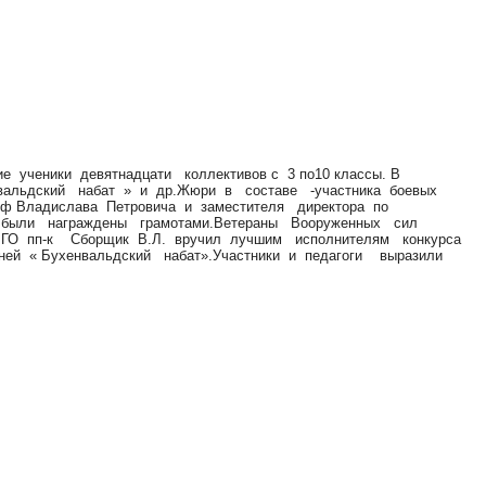
ученики девятнадцати коллективов с 3 по10 классы. В
нвальдский набат » и др.Жюри в составе -участника боевых
 ф Владислава Петровича и заместителя директора по
 были награждены грамотами.Ветераны Вооруженных сил
 БГО пп-к Сборщик В.Л. вручил лучшим исполнителям конкурса
ней « Бухенвальдский набат».Участники и педагоги выразили